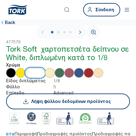
Σύνδεση
Back
1 / 4
477579
Tork Soft χαρτοπετσέτα δείπνου σε
White, διπλωμένη κατά το 1/8
Χρώμα
1/8
Είδος διπλώματος
3
Φύλλο
Advanced
Επίπεδο
Λήψη φύλλου δεδομένων προϊόντος
τήματα
Περιγραφή
Προδιαγραφές προϊόντος
Προδιαγραφές παρ