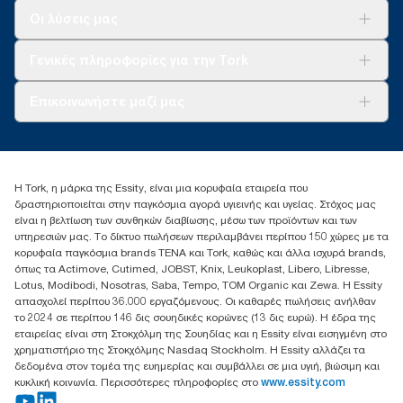
Λύσεις
Οι λύσεις μας
Βιωσιμότητα
Tork Clean Care
AD-a-Glance
Γενικές πληροφορίες για την Tork
Σχετικά με εμάς
Επικοινωνήστε μαζί μας
Ιστορίες επιτυχίας
torkcontact@essity.com
+302102705722
Essity Hellas A.E
Η Tork, η μάρκα της Essity, είναι μια κορυφαία εταιρεία που
17th klm.National Road Athens-Lamia &2 Kalamatas
δραστηριοποιείται στην παγκόσμια αγορά υγιεινής και υγείας. Στόχος μας
14564 N.Kifissia, Athens-Greece
είναι η βελτίωση των συνθηκών διαβίωσης, μέσω των προϊόντων και των
Mob: +306932474930 (για Ελλάδα & Κύπρο)
υπηρεσιών μας. Το δίκτυο πωλήσεων περιλαμβάνει περίπου 150 χώρες με τα
κορυφαία παγκόσμια brands TENA και Tork, καθώς και άλλα ισχυρά brands,
όπως τα Actimove, Cutimed, JOBST, Knix, Leukoplast, Libero, Libresse,
Lotus, Modibodi, Nosotras, Saba, Tempo, TOM Organic και Zewa. Η Essity
απασχολεί περίπου 36.000 εργαζόμενους. Οι καθαρές πωλήσεις ανήλθαν
το 2024 σε περίπου 146 δις σουηδικές κορώνες (13 δις ευρώ). Η έδρα της
εταιρείας είναι στη Στοκχόλμη της Σουηδίας και η Essity είναι εισηγμένη στο
χρηματιστήριο της Στοκχόλμης Nasdaq Stockholm. Η Essity αλλάζει τα
δεδομένα στον τομέα της ευημερίας και συμβάλλει σε μια υγιή, βιώσιμη και
κυκλική κοινωνία. Περισσότερες πληροφορίες στο
www.essity.com