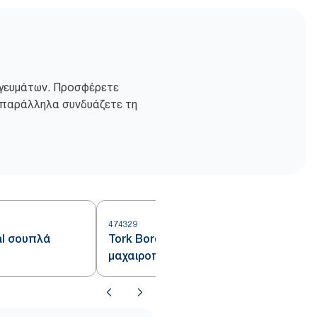
ν γευμάτων. Προσφέρετε
νώ παράλληλα συνδυάζετε τη
474329
4
al σουπλά
Tork Bordeaux θήκη για
μαχαιροπίρουνα με Ivory
χαρτοπετσέτα