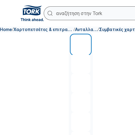
/
/
/
Home
Χαρτοπετσέτες & επιτραπέζια σκεύη
Ανταλλακτικά
1 of 6