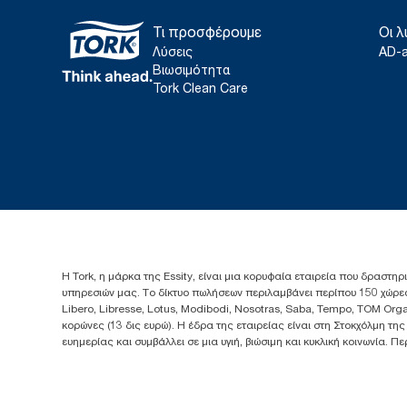
Τι προσφέρουμε
Οι λ
Λύσεις
AD-
Βιωσιμότητα
Tork Clean Care
Η Tork, η μάρκα της Essity, είναι μια κορυφαία εταιρεία που δραστηρ
υπηρεσιών μας. Το δίκτυο πωλήσεων περιλαμβάνει περίπου 150 χώρες
Libero, Libresse, Lotus, Modibodi, Nosotras, Saba, Tempo, TOM Org
κορώνες (13 δις ευρώ). Η έδρα της εταιρείας είναι στη Στοκχόλμη τη
ευημερίας και συμβάλλει σε μια υγιή, βιώσιμη και κυκλική κοινωνία. 