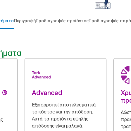
τήματα
Περιγραφή
Προδιαγραφές προϊόντος
Προδιαγραφές παρ
ήματα
g ®
Advanced
Χρώ
πρ
Εξισορροπεί αποτελεσματικά
το κόστος και την απόδοση.
Δώστ
Αυτά τα προϊόντα υψηλής
ης
πρακ
απόδοσης είναι μαλακά,
τραπ