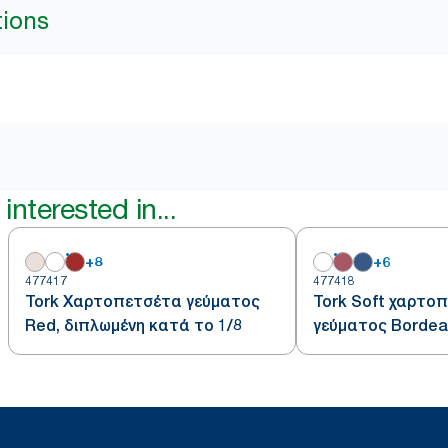
tions
interested in...
+
8
+
6
477417
477418
Tork Χαρτοπετσέτα γεύματος
Tork Soft χαρτο
Red, διπλωμένη κατά το 1/8
γεύματος Bordea
κατά το 1/8