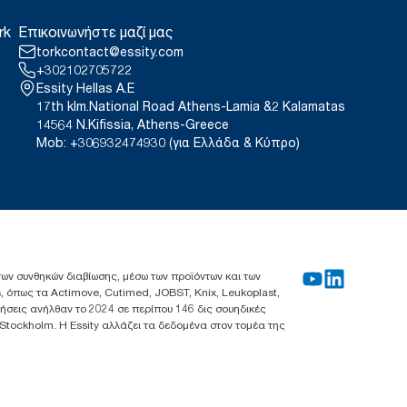
rk
Επικοινωνήστε μαζί μας
torkcontact@essity.com
+302102705722
Essity Hellas A.E
17th klm.National Road Athens-Lamia &2 Kalamatas
14564 N.Kifissia, Athens-Greece
Mob: +306932474930 (για Ελλάδα & Κύπρο)
 των συνθηκών διαβίωσης, μέσω των προϊόντων και των
, όπως τα Actimove, Cutimed, JOBST, Knix, Leukoplast,
λήσεις ανήλθαν το 2024 σε περίπου 146 δις σουηδικές
 Stockholm. Η Essity αλλάζει τα δεδομένα στον τομέα της