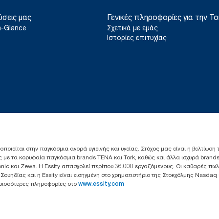
ύσεις μας
Γενικές πληροφορίες για την To
a-Glance
Σχετικά με εμάς
Ιστορίες επιτυχίας
ιοποιείται στην παγκόσμια αγορά υγιεινής και υγείας. Στόχος μας είναι η βελτίωση
 με τα κορυφαία παγκόσμια brands TENA και Tork, καθώς και άλλα ισχυρά brands
anic και Zewa. Η Essity απασχολεί περίπου 36.000 εργαζόμενους. Οι καθαρές πω
ς Σουηδίας και η Essity είναι εισηγμένη στο χρηματιστήριο της Στοκχόλμης Nasdaq
Περισσότερες πληροφορίες στο
www.essity.com