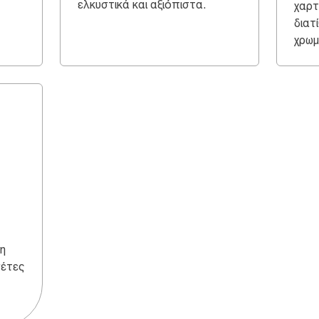
ελκυστικά και αξιόπιστα.
χαρτ
διατ
χρωμ
η
σέτες