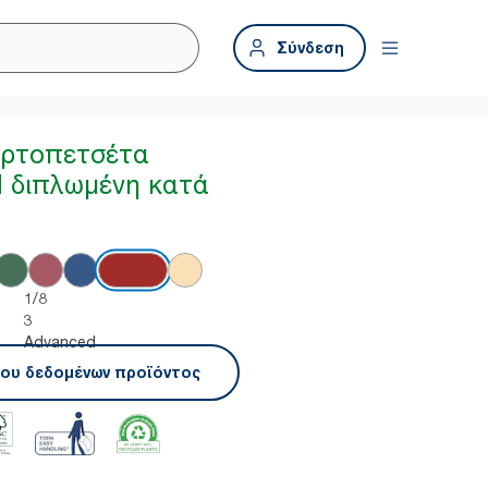
Σύνδεση
χαρτοπετσέτα
d διπλωμένη κατά
1/8
3
Advanced
ου δεδομένων προϊόντος