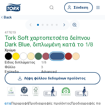
Σύνδεση
Back
1 / 6
477619
Tork Soft χαρτοπετσέτα δείπνου
Dark Blue, διπλωμένη κατά το 1/8
Χρώμα
1/8
Είδος διπλώματος
3
Φύλλο
Advanced
Επίπεδο
Λήψη φύλλου δεδομένων προϊόντος
τήματα
Περιγραφή
Προδιαγραφές προϊόντος
Προδιαγραφές παρ