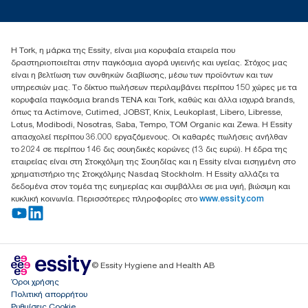
torkcontact@essity.com
+302102705722
Essity Hellas A.E
Η Tork, η μάρκα της Essity, είναι μια κορυφαία εταιρεία που
17th klm.National Road Athens-Lamia &2 Kalamatas
δραστηριοποιείται στην παγκόσμια αγορά υγιεινής και υγείας. Στόχος μας
14564 N.Kifissia, Athens-Greece
είναι η βελτίωση των συνθηκών διαβίωσης, μέσω των προϊόντων και των
Mob: +306932474930 (για Ελλάδα & Κύπρο)
υπηρεσιών μας. Το δίκτυο πωλήσεων περιλαμβάνει περίπου 150 χώρες με τα
κορυφαία παγκόσμια brands TENA και Tork, καθώς και άλλα ισχυρά brands,
όπως τα Actimove, Cutimed, JOBST, Knix, Leukoplast, Libero, Libresse,
Lotus, Modibodi, Nosotras, Saba, Tempo, TOM Organic και Zewa. Η Essity
απασχολεί περίπου 36.000 εργαζόμενους. Οι καθαρές πωλήσεις ανήλθαν
το 2024 σε περίπου 146 δις σουηδικές κορώνες (13 δις ευρώ). Η έδρα της
εταιρείας είναι στη Στοκχόλμη της Σουηδίας και η Essity είναι εισηγμένη στο
χρηματιστήριο της Στοκχόλμης Nasdaq Stockholm. Η Essity αλλάζει τα
δεδομένα στον τομέα της ευημερίας και συμβάλλει σε μια υγιή, βιώσιμη και
κυκλική κοινωνία. Περισσότερες πληροφορίες στο
www.essity.com
© Essity Hygiene and Health AB
Όροι χρήσης
Πολιτική απορρήτου
Ρυθμίσεις Cookie