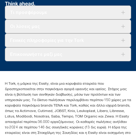
Τι προσφέρουμε
Λύσεις
Οι λύσεις μας
Βιωσιμότητα
Tork Clean Care
AD-a-Glance
Γενικές πληροφορίες για την Tork
Σχετικά με εμάς
Επικοινωνήστε μαζί μας
Ιστορίες επιτυχίας
torkcontact@essity.com
+302102705722
Essity Hellas A.E
Η Tork, η μάρκα της Essity, είναι μια κορυφαία εταιρεία που
17th klm.National Road Athens-Lamia &2 Kalamatas
δραστηριοποιείται στην παγκόσμια αγορά υγιεινής και υγείας. Στόχος μας
14564 N.Kifissia, Athens-Greece
είναι η βελτίωση των συνθηκών διαβίωσης, μέσω των προϊόντων και των
Mob: +306932474930 (για Ελλάδα & Κύπρο)
υπηρεσιών μας. Το δίκτυο πωλήσεων περιλαμβάνει περίπου 150 χώρες με τα
κορυφαία παγκόσμια brands TENA και Tork, καθώς και άλλα ισχυρά brands,
όπως τα Actimove, Cutimed, JOBST, Knix, Leukoplast, Libero, Libresse,
Lotus, Modibodi, Nosotras, Saba, Tempo, TOM Organic και Zewa. Η Essity
απασχολεί περίπου 36.000 εργαζόμενους. Οι καθαρές πωλήσεις ανήλθαν
το 2024 σε περίπου 146 δις σουηδικές κορώνες (13 δις ευρώ). Η έδρα της
εταιρείας είναι στη Στοκχόλμη της Σουηδίας και η Essity είναι εισηγμένη στο