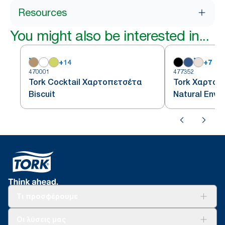
Resources
You might also be interested in...
+
14
+
7
470001
477352
Tork Cocktail Χαρτοπετσέτα
Tork Χαρτοπ
Biscuit
Natural Envir
διπλωμένη κα
Τι προσφέρουμε
Λύσεις
Οι λύσεις μας