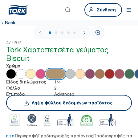
Σύνδεση
Back
1 / 6
477202
Tork Χαρτοπετσέτα γεύματος
Biscuit
Χρώμα
1/4
Είδος διπλώματος
2
Φύλλο
Advanced
Επίπεδο
Λήψη φύλλου δεδομένων προϊόντος
τήματα
Περιγραφή
Προδιαγραφές προϊόντος
Προδιαγραφές παρ