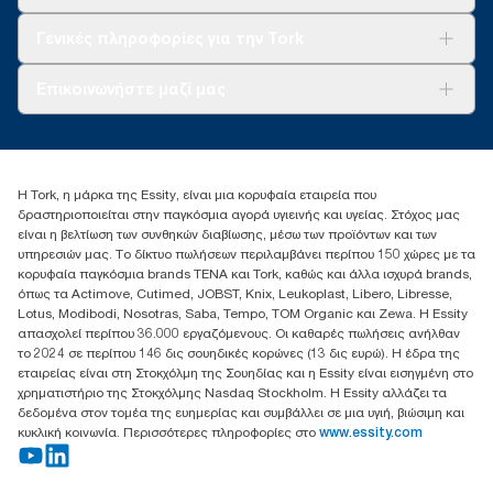
Βιωσιμότητα
Tork Clean Care
AD-a-Glance
Γενικές πληροφορίες για την Tork
Σχετικά με εμάς
Επικοινωνήστε μαζί μας
Ιστορίες επιτυχίας
torkcontact@essity.com
+302102705722
Essity Hellas A.E
Η Tork, η μάρκα της Essity, είναι μια κορυφαία εταιρεία που
17th klm.National Road Athens-Lamia &2 Kalamatas
δραστηριοποιείται στην παγκόσμια αγορά υγιεινής και υγείας. Στόχος μας
14564 N.Kifissia, Athens-Greece
είναι η βελτίωση των συνθηκών διαβίωσης, μέσω των προϊόντων και των
Mob: +306932474930 (για Ελλάδα & Κύπρο)
υπηρεσιών μας. Το δίκτυο πωλήσεων περιλαμβάνει περίπου 150 χώρες με τα
κορυφαία παγκόσμια brands TENA και Tork, καθώς και άλλα ισχυρά brands,
όπως τα Actimove, Cutimed, JOBST, Knix, Leukoplast, Libero, Libresse,
Lotus, Modibodi, Nosotras, Saba, Tempo, TOM Organic και Zewa. Η Essity
απασχολεί περίπου 36.000 εργαζόμενους. Οι καθαρές πωλήσεις ανήλθαν
το 2024 σε περίπου 146 δις σουηδικές κορώνες (13 δις ευρώ). Η έδρα της
εταιρείας είναι στη Στοκχόλμη της Σουηδίας και η Essity είναι εισηγμένη στο
χρηματιστήριο της Στοκχόλμης Nasdaq Stockholm. Η Essity αλλάζει τα
δεδομένα στον τομέα της ευημερίας και συμβάλλει σε μια υγιή, βιώσιμη και
κυκλική κοινωνία. Περισσότερες πληροφορίες στο
www.essity.com