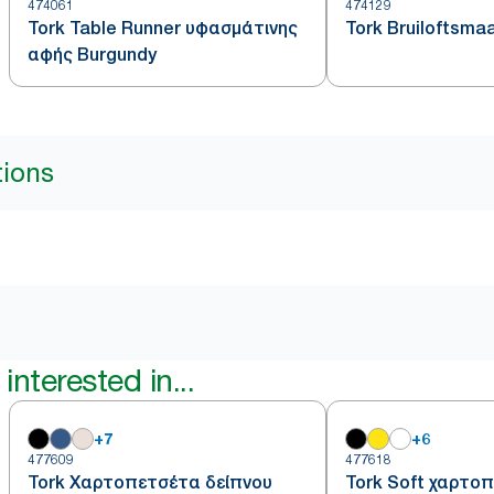
474061
474129
Tork Table Runner υφασμάτινης
Tork Bruiloftsma
αφής Burgundy
tions
interested in...
+
7
+
6
477609
477618
Tork Χαρτοπετσέτα δείπνου
Tork Soft χαρτο