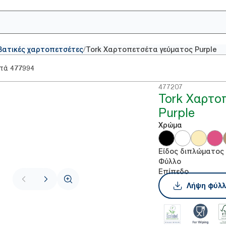
/
βατικές χαρτοπετσέτες
Tork Χαρτοπετσέτα γεύματος Purple
στά
477994
477207
Tork Χαρτο
Purple
Χρώμα
Είδος διπλώματος
Φύλλο
Επίπεδο
Λήψη φύλλ