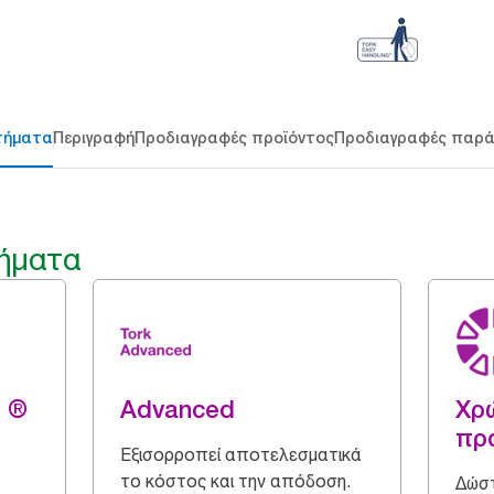
τήματα
Περιγραφή
Προδιαγραφές προϊόντος
Προδιαγραφές παρ
ήματα
g ®
Advanced
Χρώ
πρ
Εξισορροπεί αποτελεσματικά
το κόστος και την απόδοση.
Δώστ