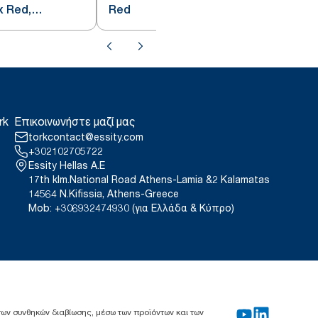
x Red,
Red
το 1/8
rk
Επικοινωνήστε μαζί μας
torkcontact@essity.com
+302102705722
Essity Hellas A.E
17th klm.National Road Athens-Lamia &2 Kalamatas
14564 N.Kifissia, Athens-Greece
Mob: +306932474930 (για Ελλάδα & Κύπρο)
 των συνθηκών διαβίωσης, μέσω των προϊόντων και των