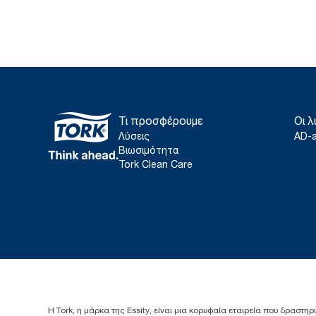
Τι προσφέρουμε
Οι λ
Λύσεις
AD-
Βιωσιμότητα
Tork Clean Care
Η Tork, η μάρκα της Essity, είναι μια κορυφαία εταιρεία που δραστηρ