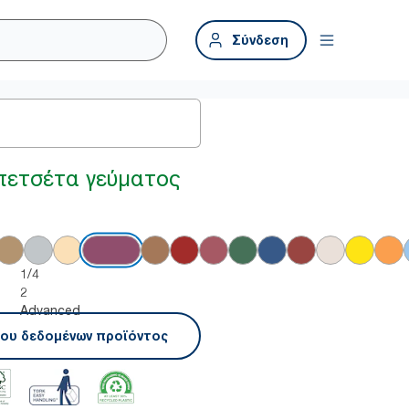
Σύνδεση
πετσέτα γεύματος
1/4
2
Advanced
ου δεδομένων προϊόντος