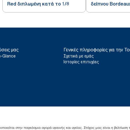
Red διπλωμένη κατά το 1/8
δείπνου Bordeau
διπλωμένη κατά 
ύσεις μας
Γενικές πληροφορίες για την To
a-Glance
Σχετικά με εμάς
Ιστορίες επιτυχίας
ιοποιείται στην παγκόσμια αγορά υγιεινής και υγείας. Στόχος μας είναι η βελτίωση