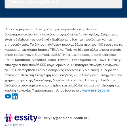
Σχετικά με εμάς
Επικοινωνήστε μαζί μας
Ιστορίες επιτυχίας
torkcontact@essity.com
+302102705722
Essity Hellas A.E
Η Tork, η μάρκα της Essity, είναι μια κορυφαία εταιρεία που
17th klm.National Road Athens-Lamia &2 Kalamatas
δραστηριοποιείται στην παγκόσμια αγορά υγιεινής και υγείας. Στόχος μας
14564 N.Kifissia, Athens-Greece
είναι η βελτίωση των συνθηκών διαβίωσης, μέσω των προϊόντων και των
Mob: +306932474930 (για Ελλάδα & Κύπρο)
υπηρεσιών μας. Το δίκτυο πωλήσεων περιλαμβάνει περίπου 150 χώρες με τα
κορυφαία παγκόσμια brands TENA και Tork, καθώς και άλλα ισχυρά brands,
όπως τα Actimove, Cutimed, JOBST, Knix, Leukoplast, Libero, Libresse,
Lotus, Modibodi, Nosotras, Saba, Tempo, TOM Organic και Zewa. Η Essity
απασχολεί περίπου 36.000 εργαζόμενους. Οι καθαρές πωλήσεις ανήλθαν
το 2024 σε περίπου 146 δις σουηδικές κορώνες (13 δις ευρώ). Η έδρα της
εταιρείας είναι στη Στοκχόλμη της Σουηδίας και η Essity είναι εισηγμένη στο
χρηματιστήριο της Στοκχόλμης Nasdaq Stockholm. Η Essity αλλάζει τα
δεδομένα στον τομέα της ευημερίας και συμβάλλει σε μια υγιή, βιώσιμη και
κυκλική κοινωνία. Περισσότερες πληροφορίες στο
www.essity.com
© Essity Hygiene and Health AB
Όροι χρήσης