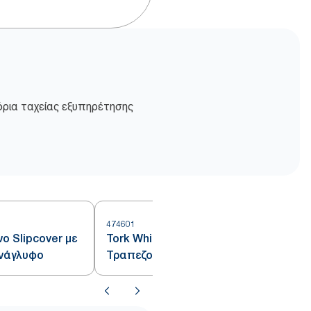
τόρια ταχείας εξυπηρέτησης
474601
4
ο Slipcover με
Tork White Χάρτινο Ρολό
νάγλυφο
Τραπεζομάντιλου με
αποτύπωση σε ανάγλυφο