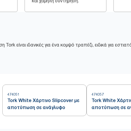
και χαμηλή συντήρηση.
 Tork είναι ιδανικές για ένα κομψό τραπέζι, ειδικά για εστια
474051
474057
Tork White Χάρτινο Slipcover με
Tork White Χάρτιν
αποτύπωση σε ανάγλυφο
αποτύπωση σε α