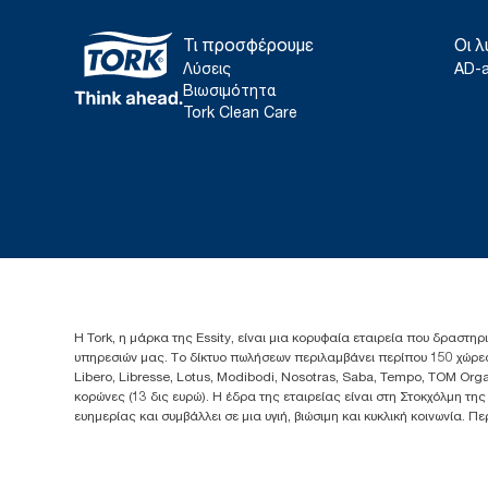
Τι προσφέρουμε
Οι λ
Λύσεις
AD-
Βιωσιμότητα
Tork Clean Care
Η Tork, η μάρκα της Essity, είναι μια κορυφαία εταιρεία που δραστηρ
υπηρεσιών μας. Το δίκτυο πωλήσεων περιλαμβάνει περίπου 150 χώρες
Libero, Libresse, Lotus, Modibodi, Nosotras, Saba, Tempo, TOM Org
κορώνες (13 δις ευρώ). Η έδρα της εταιρείας είναι στη Στοκχόλμη τη
ευημερίας και συμβάλλει σε μια υγιή, βιώσιμη και κυκλική κοινωνία. 