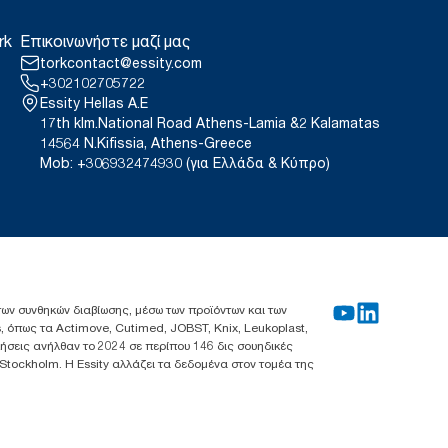
rk
Επικοινωνήστε μαζί μας
torkcontact@essity.com
+302102705722
Essity Hellas A.E
17th klm.National Road Athens-Lamia &2 Kalamatas
14564 N.Kifissia, Athens-Greece
Mob: +306932474930 (για Ελλάδα & Κύπρο)
 των συνθηκών διαβίωσης, μέσω των προϊόντων και των
, όπως τα Actimove, Cutimed, JOBST, Knix, Leukoplast,
λήσεις ανήλθαν το 2024 σε περίπου 146 δις σουηδικές
 Stockholm. Η Essity αλλάζει τα δεδομένα στον τομέα της