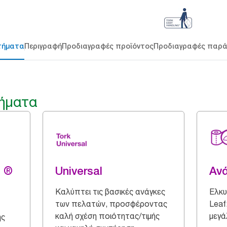
τήματα
Περιγραφή
Προδιαγραφές προϊόντος
Προδιαγραφές παρ
ήματα
g ®
Universal
Αν
Καλύπτει τις βασικές ανάγκες
Ελκυ
των πελατών, προσφέροντας
Leaf
καλή σχέση ποιότητας/τιμής
μεγά
ης