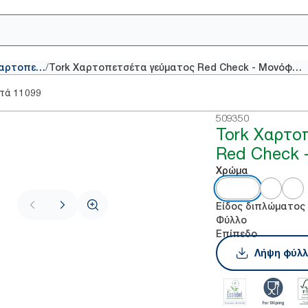
/
Συμβατικές χαρτοπετσέτες
Tork Χαρτοπετσέτα γεύματος Red Check - Μονόφυλλη
στά
11099
509350
Tork Χαρτο
Red Check 
Χρώμα
Είδος διπλώματος
Φύλλο
Επίπεδο
Λήψη φύλλ