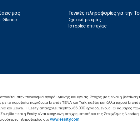
ύσεις μας
Γενικές πληροφορίες για την To
a-Glance
Σχετικά με εμάς
Ιστορίες επιτυχίας
ιοποιείται στην παγκόσμια αγορά υγιεινής και υγείας. Στόχος μας είναι η βελτίωση
 με τα κορυφαία παγκόσμια brands TENA και Tork, καθώς και άλλα ισχυρά brands
anic και Zewa. Η Essity απασχολεί περίπου 36.000 εργαζόμενους. Οι καθαρές πω
ς Σουηδίας και η Essity είναι εισηγμένη στο χρηματιστήριο της Στοκχόλμης Nasdaq
Περισσότερες πληροφορίες στο
www.essity.com