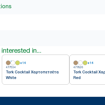
tions
interested in...
+
14
+
14
477534
477826
Tork Cocktail Χαρτοπετσέτα
Tork Cocktail Χ
White
Red