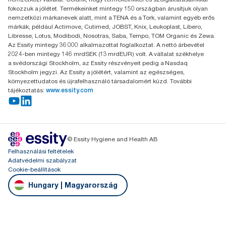
Budakeszi út 51.
fokozzuk a jólétet. Termékeinket mintegy 150 országban árusítjuk olyan
nemzetközi márkanevek alatt, mint a TENA és a Tork, valamint egyéb erős
márkák, például Actimove, Cutimed, JOBST, Knix, Leukoplast, Libero,
Libresse, Lotus, Modibodi, Nosotras, Saba, Tempo, TOM Organic és Zewa.
Az Essity mintegy 36 000 alkalmazottat foglalkoztat. A nettó árbevétel
2024-ben mintegy 146 mrdSEK (13 mrdEUR) volt. A vállalat székhelye
a svédországi Stockholm, az Essity részvényeit pedig a Nasdaq
Stockholm jegyzi. Az Essity a jólétért, valamint az egészséges,
környezettudatos és újrafelhasználó társadalomért küzd. További
tájékoztatás:
www.essity.com
© Essity Hygiene and Health AB
Felhasználási feltételek
Adatvédelmi szabályzat
Cookie-beállítások
Hungary | Magyarország