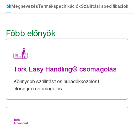
őnyök
Megnevezés
Termékspecifikációk
Szállítási specifikációk
Re
Főbb előnyök
Tork Easy Handling® csomagolás
Könnyebb szállítást és hulladékkezelést
elősegítő csomagolás