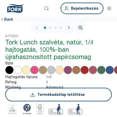
Bejelentkezés
Back
1 / 4
477350
Tork Lunch szalvéta, natúr, 1/4
hajtogatás, 100%-ban
újrahasznosított papírcsomag
Szín
1/4
Hajtogatás típusa
2
Réteg
Advanced
Minőség
Termékadatlap letöltése