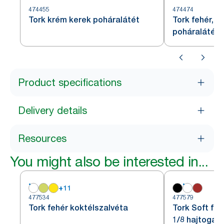
474455
474474
Tork krém kerek poháralátét
Tork fehér, h
poháralátét
Product specifications
Delivery details
Resources
You might also be interested in...
+
11
477534
477579
Tork fehér koktélszalvéta
Tork Soft feh
1/8 hajtogat