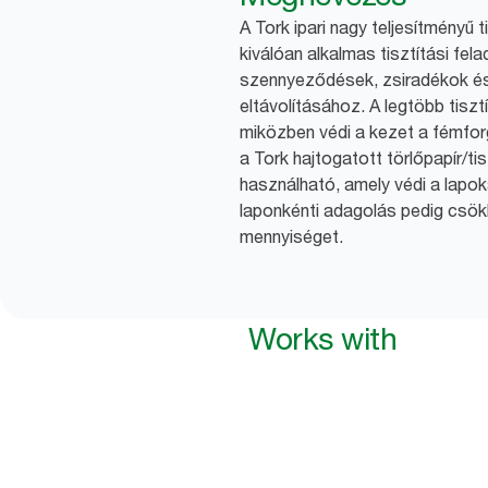
A Tork ipari nagy teljesítményű 
kiválóan alkalmas tisztítási fel
szennyeződések, zsiradékok é
eltávolításához. A legtöbb tiszt
miközben védi a kezet a fémfor
a Tork hajtogatott törlőpapír/t
használható, amely védi a lapo
laponkénti adagolás pedig csökk
mennyiséget.
Works with