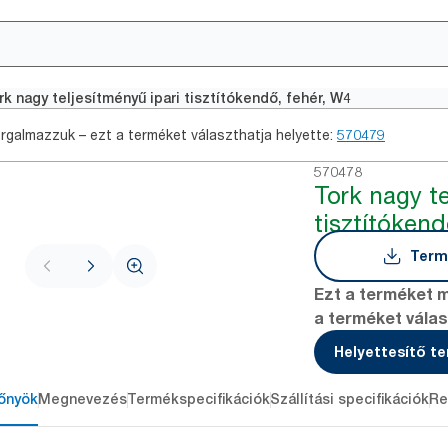
rk nagy teljesítményű ipari tisztítókendő, fehér, W4
rgalmazzuk – ezt a terméket választhatja helyette:
570479
570478
Tork nagy te
tisztítókend
Term
Ezt a terméket 
a terméket válas
Helyettesítő t
őnyök
Megnevezés
Termékspecifikációk
Szállítási specifikációk
Re