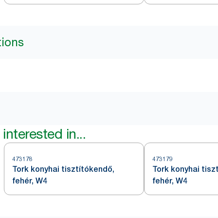
W4
piros/füstszínű, 
tions
interested in...
473178
473179
Tork konyhai tisztítókendő,
Tork konyhai tisz
fehér, W4
fehér, W4