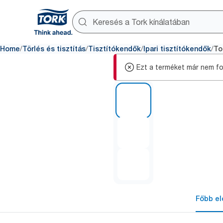
/
/
/
/
Home
Törlés és tisztítás
Tisztítókendők
Ipari tisztítókendők
To
Ezt a terméket már nem fo
1 of 3
Főbb el