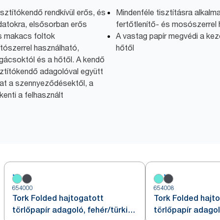
tisztítókendő rendkívül erős, és
Mindenféle tisztításra alkalma
adatokra, elsősorban erős
fertőtlenítő- és mosószerrel
s makacs foltok
A vastag papír megvédi a kez
ítószerrel használható,
hőtől
gácsoktól és a hőtől. A kendő
isztítókendő adagolóval együtt
kat a szennyeződésektől, a
enti a felhasznált
654000
654008
Tork Folded hajtogatott
Tork Folded hajt
törlőpapír adagoló, fehér/türkiz,
törlőpapír adagol