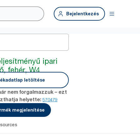
Bejelentkezés
ljesítményű ipari
ő, fehér, W4
ékadatlap letöltése
már nem forgalmazzuk – ezt
zthatja helyette:
570479
ermék megjelenítése
sources