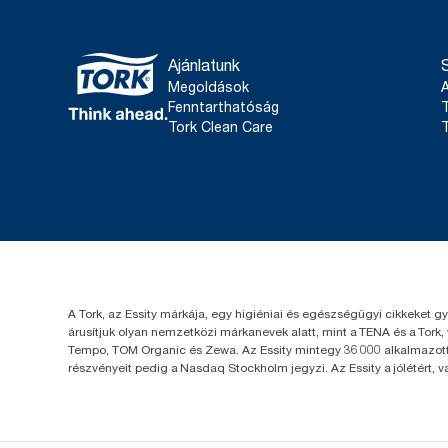
Ajánlatunk
Megoldások
Fenntarthatóság
T
Tork Clean Care
T
A Tork, az Essity márkája, egy higiéniai és egészségügyi cikkeket g
árusítjuk olyan nemzetközi márkanevek alatt, mint a TENA és a Tork,
Tempo, TOM Organic és Zewa. Az Essity mintegy 36 000 alkalmazotta
részvényeit pedig a Nasdaq Stockholm jegyzi. Az Essity a jólétért, 