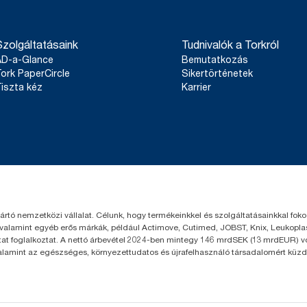
kevert anyagból készült géprongyok összehasonlítását végeztük
**
A Tork exelCLEAN európai töltőanyag-kínálatát jelenti felhaszná
felnyitás és a hulladékkezelés.
tisztítókendőivel.
felügyelt életciklus-elemzések (LCA-k) alapján, az összes tölt
Akár 35%-kal rövidebb takarítási idő a géprongyo
kiterjedően. Mivel ezek az adatok rendszerátlagot képviselnek
**
Az előző változathoz képest; a számítás alapja egy font/kil
Szolgáltatásaink
Tudnivalók a Torkról
konkrét cikkekre és fogyasztásra vonatkozó szén-dioxid-kibocsá
2021.
őket.
AD-a-Glance
Bemutatkozás
*
Panel test conducted by Swerea Research Institute, Sweden, 20
ork PaperCircle
Sikertörténetek
and mixed rags were compared to Tork Heavy-Duty Cleaning C
iszta kéz
Karrier
yártó nemzetközi vállalat. Célunk, hogy termékeinkkel és szolgáltatásainkkal fo
 valamint egyéb erős márkák, például Actimove, Cutimed, JOBST, Knix, Leukoplast
t foglalkoztat. A nettó árbevétel 2024-ben mintegy 146 mrdSEK (13 mrdEUR) volt
valamint az egészséges, környezettudatos és újrafelhasználó társadalomért küzd.