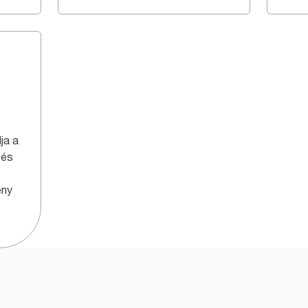
ja a
 és
ény