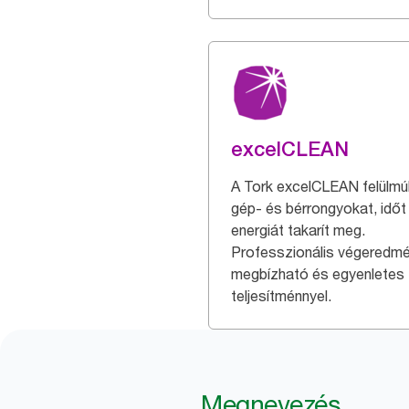
excelCLEAN
A Tork excelCLEAN felülmúl
gép- és bérrongyokat, időt
energiát takarít meg.
Professzionális végeredm
megbízható és egyenletes
teljesítménnyel.
Megnevezés