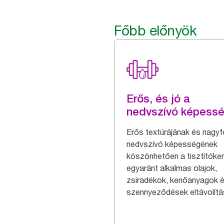
Főbb előnyök
Erős, és jó a
nedvszívó képess
Erős textúrájának és nagy
nedvszívó képességének
köszönhetően a tisztítóke
egyaránt alkalmas olajok,
zsiradékok, kenőanyagok 
szennyeződések eltávolítá