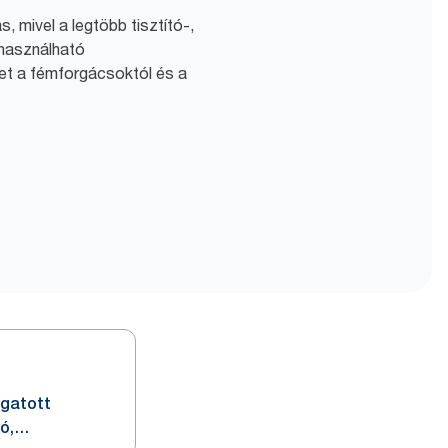
s, mivel a legtöbb tisztító-,
 használható
et a fémforgácsoktól és a
ogatott
ó,