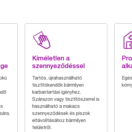
Kíméletlen a
Pro
ége
szennyeződéssel
alk
fokú
Tartós, újrahasználható
Egés
tisztítókendők bármilyen
körn
ndő
karbantartási igényhez.
Szárazon vagy tisztítószerrel is
és
használható a makacs
sára.
szennyeződések és piszok
eltávolításához bármilyen
felületről.