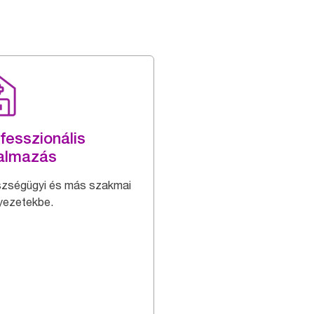
fesszionális
almazás
zségügyi és más szakmai
yezetekbe.