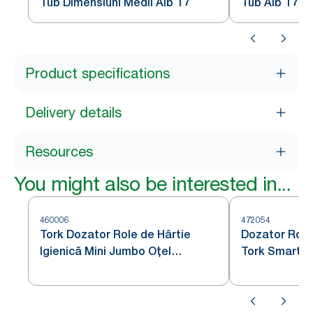
Tub Dimensiuni Medii Alb T7
Tub Alb T7
Product specifications
Delivery details
Resources
You might also be interested in...
460006
472054
Tork Dozator Role de Hârtie
Dozator Role 
Igienică Mini Jumbo Oțel
Tork SmartOn
Inoxidabil T2
T8