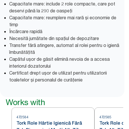
Capacitate mare: include 2 role compacte, care pot
deservi până la 290 de oaspeți
Capacitate mare: reumplere mai rară și economie de
timp
Încărcare rapidă
Necesită jumătate din spațiul de depozitare
Transfer fără atingere, automat al rolei pentru o igienă
îmbunătățită
Capătul ușor de găsit elimină nevoia de a accesa
interiorul dozatorului
Certificat drept ușor de utilizat pentru utilizatorii
toaletelor și personalul de curățenie
Works with
472584
472585
Tork Role Hârtie Igienică Fără
Tork Role de 