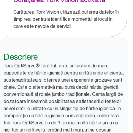
Curățarea Tork Vision utilizează puterea datelor în
timp real pentru a identifica momentul și locul în
care este nevoie de servicii
Descriere
Tork OptiServe® fără tub este un sistem de mare
capacitate de hârtie igienică pentru unități unde eficiența,
sustenabilitatea și oferirea unei experiențe grozave sunt
cheie. Este o alternativă mai bună decât hârtia igienică
convențională și rolele jumbo tradiționale. Gama largă de
dozatoare înseamnă posibilitatea satisfacerii diferitelor
nevoi dintr-o unitate cu un singur tip de hârtie igienică. În
comparație cu hârtia igienică convențională, rolele fără
tub Tork OptiServe țin de 3 ori mai multă hârtie și nu au
nici tub și nici înveliș, creând mult mai puține deșeuri