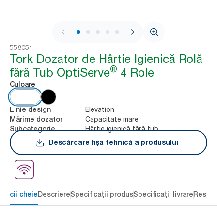
1 / 5
558051
Tork Dozator de Hârtie Igienică Rolă
®
fără Tub OptiServe
4 Role
Culoare
Elevation
Linie design
Capacitate mare
Mărime dozator
Hârtie igienică fără tub
Subcategorie
Descărcare fișa tehnică a produsului
eficii cheie
Descriere
Specificații produs
Specificații livrare
Resour