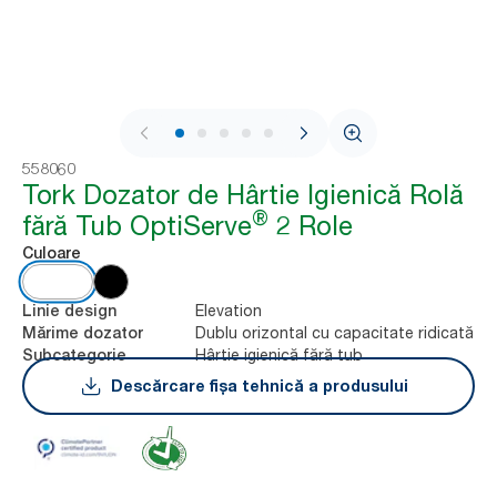
1 / 6
558060
Tork Dozator de Hârtie Igienică Rolă
®
fără Tub OptiServe
2 Role
Culoare
Elevation
Linie design
Dublu orizontal cu capacitate ridicată
Mărime dozator
Hârtie igienică fără tub
Subcategorie
Descărcare fișa tehnică a produsului