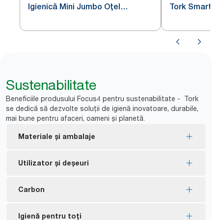
Igienică Mini Jumbo Oțel
Tork SmartOn
Inoxidabil T2
T8
Sustenabilitate
Beneficiile produsului Focus4 pentru sustenabilitate - Tork
se dedică să dezvolte soluții de igienă inovatoare, durabile,
mai bune pentru afaceri, oameni și planetă.
Materiale și ambalaje
Rezerve certificate FSC® - fabricate din fibre
Utilizator și deșeuri
obținute în mod responsabil.
Produsele Tork Natural sunt fabricate din
Fără tub și fără înveliș înseamnă mai puține
Carbon
materiale 100% reciclate. 30-70% din fibre provin
*
deșeuri.
din surse alternative, cum ar fi cutiile pentru
Dozatoarele blochează accesul la rola nouă până
Sunt disponibile dozatoare certificate ca fiind
Igienă pentru toți
băuturi și cutiile din carton.