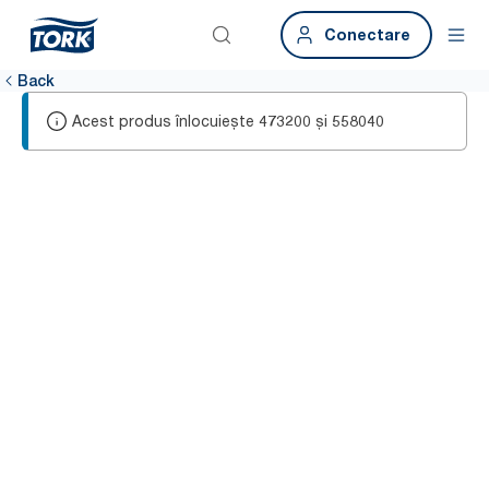
Conectare
Back
Acest produs înlocuiește
și
473200
558040