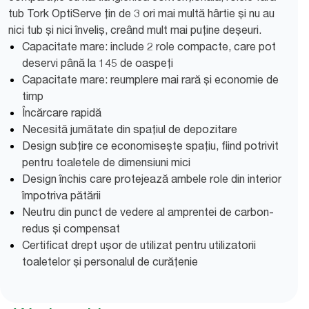
tub Tork OptiServe țin de 3 ori mai multă hârtie și nu au
nici tub și nici înveliș, creând mult mai puține deșeuri.
Capacitate mare: include 2 role compacte, care pot
deservi până la 145 de oaspeți
Capacitate mare: reumplere mai rară și economie de
timp
Încărcare rapidă
Necesită jumătate din spațiul de depozitare
Design subțire ce economisește spațiu, fiind potrivit
pentru toaletele de dimensiuni mici
Design închis care protejează ambele role din interior
împotriva pătării
Neutru din punct de vedere al amprentei de carbon-
redus și compensat
Certificat drept ușor de utilizat pentru utilizatorii
toaletelor și personalul de curățenie