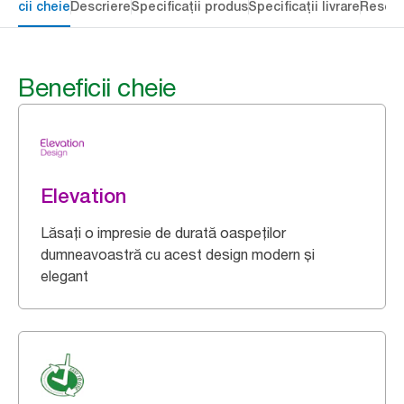
eficii cheie
Descriere
Specificații produs
Specificații livrare
Resour
Beneficii cheie
Elevation
Lăsați o impresie de durată oaspeților
dumneavoastră cu acest design modern și
elegant