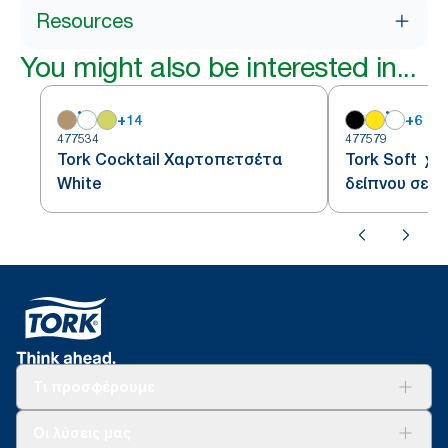
Resources
You might also be interested in...
+
14
+
6
477534
477579
Tork Cocktail Χαρτοπετσέτα
Tork Soft χ
White
δείπνου σε W
κατά το 1/8
Τι προσφέρουμε
Λύσεις
Οι λύσεις μας
Βιωσιμότητα