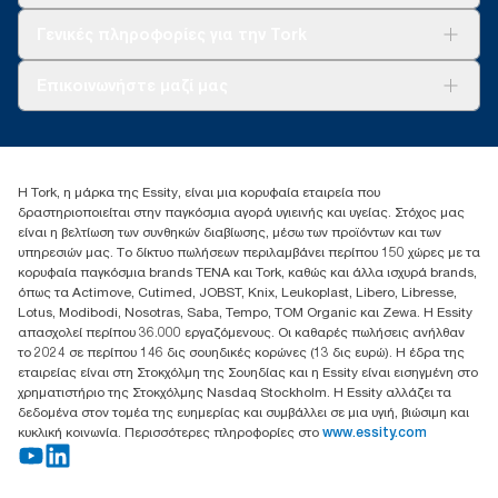
Tork Clean Care
AD-a-Glance
Γενικές πληροφορίες για την Tork
Σχετικά με εμάς
Επικοινωνήστε μαζί μας
Ιστορίες επιτυχίας
torkcontact@essity.com
+302102705722
Essity Hellas A.E
Η Tork, η μάρκα της Essity, είναι μια κορυφαία εταιρεία που
17th klm.National Road Athens-Lamia &2 Kalamatas
δραστηριοποιείται στην παγκόσμια αγορά υγιεινής και υγείας. Στόχος μας
14564 N.Kifissia, Athens-Greece
είναι η βελτίωση των συνθηκών διαβίωσης, μέσω των προϊόντων και των
Mob: +306932474930 (για Ελλάδα & Κύπρο)
υπηρεσιών μας. Το δίκτυο πωλήσεων περιλαμβάνει περίπου 150 χώρες με τα
κορυφαία παγκόσμια brands TENA και Tork, καθώς και άλλα ισχυρά brands,
όπως τα Actimove, Cutimed, JOBST, Knix, Leukoplast, Libero, Libresse,
Lotus, Modibodi, Nosotras, Saba, Tempo, TOM Organic και Zewa. Η Essity
απασχολεί περίπου 36.000 εργαζόμενους. Οι καθαρές πωλήσεις ανήλθαν
το 2024 σε περίπου 146 δις σουηδικές κορώνες (13 δις ευρώ). Η έδρα της
εταιρείας είναι στη Στοκχόλμη της Σουηδίας και η Essity είναι εισηγμένη στο
χρηματιστήριο της Στοκχόλμης Nasdaq Stockholm. Η Essity αλλάζει τα
δεδομένα στον τομέα της ευημερίας και συμβάλλει σε μια υγιή, βιώσιμη και
κυκλική κοινωνία. Περισσότερες πληροφορίες στο
www.essity.com