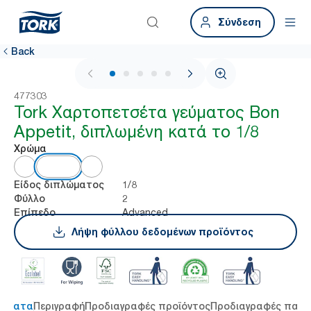
Σύνδεση
Back
1 / 5
477303
Tork Χαρτοπετσέτα γεύματος Bon
Appetit, διπλωμένη κατά το 1/8
Χρώμα
1/8
Είδος διπλώματος
2
Φύλλο
Advanced
Επίπεδο
Λήψη φύλλου δεδομένων προϊόντος
τήματα
Περιγραφή
Προδιαγραφές προϊόντος
Προδιαγραφές παρ