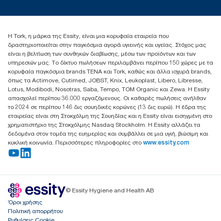
torkcontact@essity.com
+302102705722
Essity Hellas A.E
Η Tork, η μάρκα της Essity, είναι μια κορυφαία εταιρεία που
17th klm.National Road Athens-Lamia &2 Kalamatas
δραστηριοποιείται στην παγκόσμια αγορά υγιεινής και υγείας. Στόχος μας
14564 N.Kifissia, Athens-Greece
είναι η βελτίωση των συνθηκών διαβίωσης, μέσω των προϊόντων και των
Mob: +306932474930 (για Ελλάδα & Κύπρο)
υπηρεσιών μας. Το δίκτυο πωλήσεων περιλαμβάνει περίπου 150 χώρες με τα
κορυφαία παγκόσμια brands TENA και Tork, καθώς και άλλα ισχυρά brands,
όπως τα Actimove, Cutimed, JOBST, Knix, Leukoplast, Libero, Libresse,
Lotus, Modibodi, Nosotras, Saba, Tempo, TOM Organic και Zewa. Η Essity
απασχολεί περίπου 36.000 εργαζόμενους. Οι καθαρές πωλήσεις ανήλθαν
το 2024 σε περίπου 146 δις σουηδικές κορώνες (13 δις ευρώ). Η έδρα της
εταιρείας είναι στη Στοκχόλμη της Σουηδίας και η Essity είναι εισηγμένη στο
χρηματιστήριο της Στοκχόλμης Nasdaq Stockholm. Η Essity αλλάζει τα
δεδομένα στον τομέα της ευημερίας και συμβάλλει σε μια υγιή, βιώσιμη και
κυκλική κοινωνία. Περισσότερες πληροφορίες στο
www.essity.com
© Essity Hygiene and Health AB
Όροι χρήσης
Πολιτική απορρήτου
Ρυθμίσεις Cookie