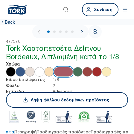
Σύνδεση
Back
1 / 5
477570
Tork Χαρτοπετσέτα Δείπνου
Bordeaux, Διπλωμένη κατά το 1/8
Χρώμα
1/8
Είδος διπλώματος
2
Φύλλο
Advanced
Επίπεδο
Λήψη φύλλου δεδομένων προϊόντος
τήματα
Περιγραφή
Προδιαγραφές προϊόντος
Προδιαγραφές παρ