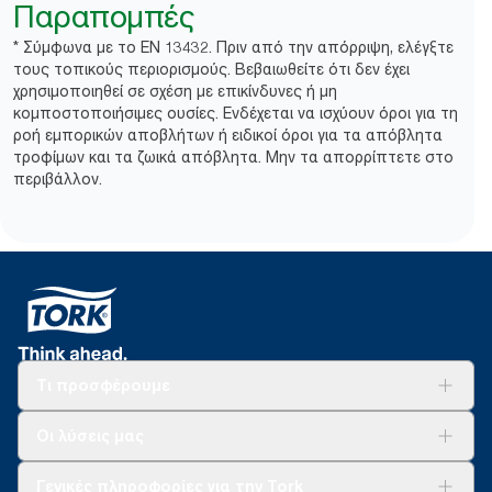
Παραπομπές
* Σύμφωνα με το EN 13432. Πριν από την απόρριψη, ελέγξτε
τους τοπικούς περιορισμούς. Βεβαιωθείτε ότι δεν έχει
χρησιμοποιηθεί σε σχέση με επικίνδυνες ή μη
κομποστοποιήσιμες ουσίες. Ενδέχεται να ισχύουν όροι για τη
ροή εμπορικών αποβλήτων ή ειδικοί όροι για τα απόβλητα
τροφίμων και τα ζωικά απόβλητα. Μην τα απορρίπτετε στο
περιβάλλον.​
Τι προσφέρουμε
Λύσεις
Οι λύσεις μας
Βιωσιμότητα
Tork Clean Care
AD-a-Glance
Γενικές πληροφορίες για την Tork