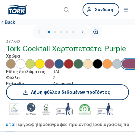
Σύνδεση
Back
1 / 5
477833
Tork Cocktail Χαρτοπετσέτα Purple
Χρώμα
1/4
Είδος διπλώματος
2
Φύλλο
Advanced
Επίπεδο
Λήψη φύλλου δεδομένων προϊόντος
τήματα
Περιγραφή
Προδιαγραφές προϊόντος
Προδιαγραφές παρ