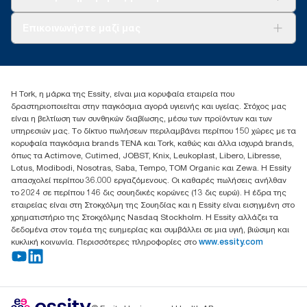
Σχετικά με εμάς
Επικοινωνήστε μαζί μας
Ιστορίες επιτυχίας
torkcontact@essity.com
+302102705722
Essity Hellas A.E
Η Tork, η μάρκα της Essity, είναι μια κορυφαία εταιρεία που
17th klm.National Road Athens-Lamia &2 Kalamatas
δραστηριοποιείται στην παγκόσμια αγορά υγιεινής και υγείας. Στόχος μας
14564 N.Kifissia, Athens-Greece
είναι η βελτίωση των συνθηκών διαβίωσης, μέσω των προϊόντων και των
Mob: +306932474930 (για Ελλάδα & Κύπρο)
υπηρεσιών μας. Το δίκτυο πωλήσεων περιλαμβάνει περίπου 150 χώρες με τα
κορυφαία παγκόσμια brands TENA και Tork, καθώς και άλλα ισχυρά brands,
όπως τα Actimove, Cutimed, JOBST, Knix, Leukoplast, Libero, Libresse,
Lotus, Modibodi, Nosotras, Saba, Tempo, TOM Organic και Zewa. Η Essity
απασχολεί περίπου 36.000 εργαζόμενους. Οι καθαρές πωλήσεις ανήλθαν
το 2024 σε περίπου 146 δις σουηδικές κορώνες (13 δις ευρώ). Η έδρα της
εταιρείας είναι στη Στοκχόλμη της Σουηδίας και η Essity είναι εισηγμένη στο
χρηματιστήριο της Στοκχόλμης Nasdaq Stockholm. Η Essity αλλάζει τα
δεδομένα στον τομέα της ευημερίας και συμβάλλει σε μια υγιή, βιώσιμη και
κυκλική κοινωνία. Περισσότερες πληροφορίες στο
www.essity.com