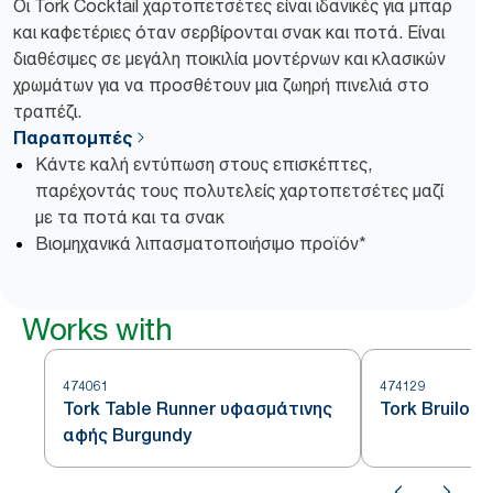
Οι Tork Cocktail χαρτοπετσέτες είναι ιδανικές για μπαρ
και καφετέριες όταν σερβίρονται σνακ και ποτά. Είναι
διαθέσιμες σε μεγάλη ποικιλία μοντέρνων και κλασικών
χρωμάτων για να προσθέτουν μια ζωηρή πινελιά στο
τραπέζι.
Παραπομπές
Κάντε καλή εντύπωση στους επισκέπτες,
παρέχοντάς τους πολυτελείς χαρτοπετσέτες μαζί
με τα ποτά και τα σνακ
Βιομηχανικά λιπασματοποιήσιμο προϊόν*
Works with
474061
474129
Tork Table Runner υφασμάτινης
Tork Bruilof
αφής Burgundy