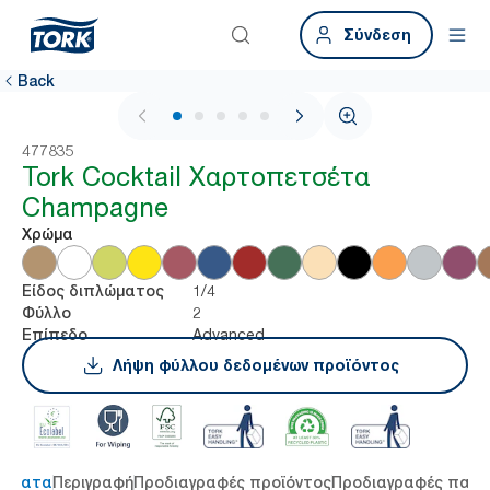
Σύνδεση
Back
1 / 5
477835
Tork Cocktail Χαρτοπετσέτα
Champagne
Χρώμα
1/4
Είδος διπλώματος
2
Φύλλο
Advanced
Επίπεδο
Λήψη φύλλου δεδομένων προϊόντος
τήματα
Περιγραφή
Προδιαγραφές προϊόντος
Προδιαγραφές παρ