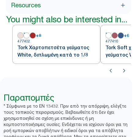
Resources
You might also be interested in...
+
8
+
6
477402
477416
Tork Χαρτοπετσέτα γεύματος
Tork Soft χ
White, διπλωμένη κατά το 1/8
γεύματος Whi
κατά το 1/8
Παραπομπές
* Σύμφωνα με το EN 13432. Πριν από την απόρριψη, ελέγξτε
τους τοπικούς περιορισμούς. Βεβαιωθείτε ότι δεν έχει
χρησιμοποιηθεί σε σχέση με επικίνδυνες ή μη
κομποστοποιήσιμες ουσίες. Ενδέχεται να ισχύουν όροι για τη
ροή εμπορικών αποβλήτων ή ειδικοί όροι για τα απόβλητα
τροφίμων και τα ζωικά απόβλητα. Μην τα απορρίπτετε στο