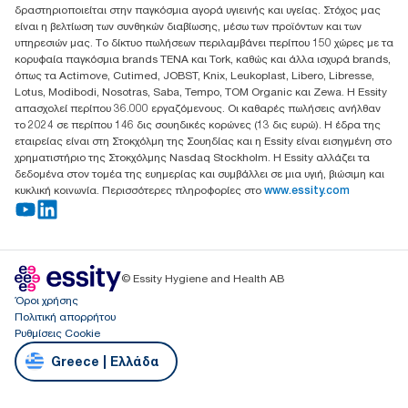
δραστηριοποιείται στην παγκόσμια αγορά υγιεινής και υγείας. Στόχος μας
14564 N.Kifissia, Athens-Greece
είναι η βελτίωση των συνθηκών διαβίωσης, μέσω των προϊόντων και των
Mob: +306932474930 (για Ελλάδα & Κύπρο)
υπηρεσιών μας. Το δίκτυο πωλήσεων περιλαμβάνει περίπου 150 χώρες με τα
κορυφαία παγκόσμια brands TENA και Tork, καθώς και άλλα ισχυρά brands,
όπως τα Actimove, Cutimed, JOBST, Knix, Leukoplast, Libero, Libresse,
Lotus, Modibodi, Nosotras, Saba, Tempo, TOM Organic και Zewa. Η Essity
απασχολεί περίπου 36.000 εργαζόμενους. Οι καθαρές πωλήσεις ανήλθαν
το 2024 σε περίπου 146 δις σουηδικές κορώνες (13 δις ευρώ). Η έδρα της
εταιρείας είναι στη Στοκχόλμη της Σουηδίας και η Essity είναι εισηγμένη στο
χρηματιστήριο της Στοκχόλμης Nasdaq Stockholm. Η Essity αλλάζει τα
δεδομένα στον τομέα της ευημερίας και συμβάλλει σε μια υγιή, βιώσιμη και
κυκλική κοινωνία. Περισσότερες πληροφορίες στο
www.essity.com
© Essity Hygiene and Health AB
Όροι χρήσης
Πολιτική απορρήτου
Ρυθμίσεις Cookie
Greece | Ελλάδα