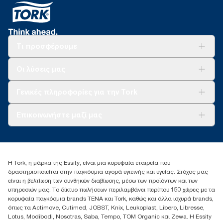
Τι προσφέρουμε
Λύσεις
Οι λύσεις μας
Βιωσιμότητα
Tork Clean Care
AD-a-Glance
Γενικές πληροφορίες για την Tork
Σχετικά με εμάς
Επικοινωνήστε μαζί μας
Ιστορίες επιτυχίας
torkcontact@essity.com
+302102705722
Essity Hellas A.E
Η Tork, η μάρκα της Essity, είναι μια κορυφαία εταιρεία που
17th klm.National Road Athens-Lamia &2 Kalamatas
δραστηριοποιείται στην παγκόσμια αγορά υγιεινής και υγείας. Στόχος μας
14564 N.Kifissia, Athens-Greece
είναι η βελτίωση των συνθηκών διαβίωσης, μέσω των προϊόντων και των
Mob: +306932474930 (για Ελλάδα & Κύπρο)
υπηρεσιών μας. Το δίκτυο πωλήσεων περιλαμβάνει περίπου 150 χώρες με τα
κορυφαία παγκόσμια brands TENA και Tork, καθώς και άλλα ισχυρά brands,
όπως τα Actimove, Cutimed, JOBST, Knix, Leukoplast, Libero, Libresse,
Lotus, Modibodi, Nosotras, Saba, Tempo, TOM Organic και Zewa. Η Essity