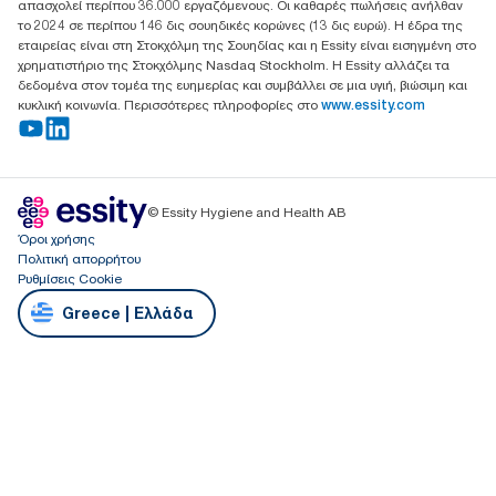
απασχολεί περίπου 36.000 εργαζόμενους. Οι καθαρές πωλήσεις ανήλθαν
το 2024 σε περίπου 146 δις σουηδικές κορώνες (13 δις ευρώ). Η έδρα της
εταιρείας είναι στη Στοκχόλμη της Σουηδίας και η Essity είναι εισηγμένη στο
χρηματιστήριο της Στοκχόλμης Nasdaq Stockholm. Η Essity αλλάζει τα
δεδομένα στον τομέα της ευημερίας και συμβάλλει σε μια υγιή, βιώσιμη και
κυκλική κοινωνία. Περισσότερες πληροφορίες στο
www.essity.com
© Essity Hygiene and Health AB
Όροι χρήσης
Πολιτική απορρήτου
Ρυθμίσεις Cookie
Greece | Ελλάδα