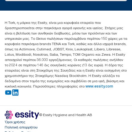
torkcontact@essity.com
+302102705722
Essity Hellas A.E
Η Tork, η μάρκα της Essity, είναι μια κορυφαία εταιρεία που
17th klm.National Road Athens-Lamia &2 Kalamatas
δραστηριοποιείται στην παγκόσμια αγορά υγιεινής και υγείας. Στόχος μας
14564 N.Kifissia, Athens-Greece
είναι η βελτίωση των συνθηκών διαβίωσης, μέσω των προϊόντων και των
Mob: +306932474930 (για Ελλάδα & Κύπρο)
υπηρεσιών μας. Το δίκτυο πωλήσεων περιλαμβάνει περίπου 150 χώρες με τα
κορυφαία παγκόσμια brands TENA και Tork, καθώς και άλλα ισχυρά brands,
όπως τα Actimove, Cutimed, JOBST, Knix, Leukoplast, Libero, Libresse,
Lotus, Modibodi, Nosotras, Saba, Tempo, TOM Organic και Zewa. Η Essity
απασχολεί περίπου 36.000 εργαζόμενους. Οι καθαρές πωλήσεις ανήλθαν
το 2024 σε περίπου 146 δις σουηδικές κορώνες (13 δις ευρώ). Η έδρα της
εταιρείας είναι στη Στοκχόλμη της Σουηδίας και η Essity είναι εισηγμένη στο
χρηματιστήριο της Στοκχόλμης Nasdaq Stockholm. Η Essity αλλάζει τα
δεδομένα στον τομέα της ευημερίας και συμβάλλει σε μια υγιή, βιώσιμη και
κυκλική κοινωνία. Περισσότερες πληροφορίες στο
www.essity.com
© Essity Hygiene and Health AB
Όροι χρήσης
Πολιτική απορρήτου