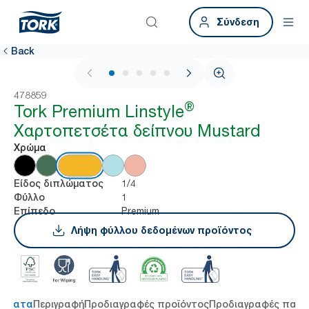
Σύνδεση
Back
1 / 5
478859
®
Tork Premium Linstyle
Χαρτοπετσέτα δείπνου Mustard
Χρώμα
1/4
Είδος διπλώματος
1
Φύλλο
Premium
Επίπεδο
Λήψη φύλλου δεδομένων προϊόντος
τήματα
Περιγραφή
Προδιαγραφές προϊόντος
Προδιαγραφές παρ