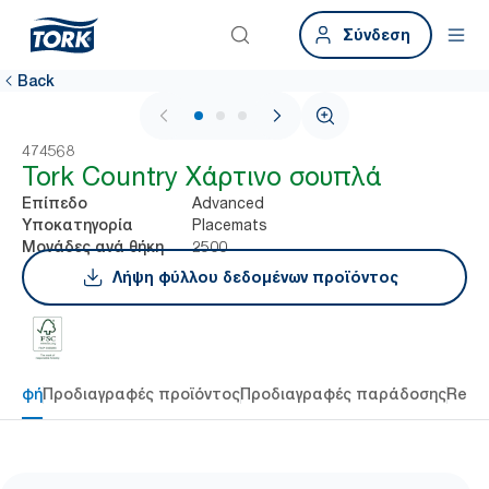
Σύνδεση
Back
1 / 3
474568
Tork Country Χάρτινο σουπλά
Advanced
Επίπεδο
Placemats
Υποκατηγορία
2500
Μονάδες ανά θήκη
Λήψη φύλλου δεδομένων προϊόντος
γραφή
Προδιαγραφές προϊόντος
Προδιαγραφές παράδοσης
Reso