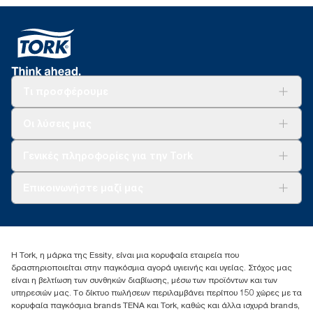
Τι προσφέρουμε
Λύσεις
Οι λύσεις μας
Βιωσιμότητα
Tork Clean Care
AD-a-Glance
Γενικές πληροφορίες για την Tork
Σχετικά με εμάς
Επικοινωνήστε μαζί μας
Ιστορίες επιτυχίας
torkcontact@essity.com
+302102705722
Essity Hellas A.E
Η Tork, η μάρκα της Essity, είναι μια κορυφαία εταιρεία που
17th klm.National Road Athens-Lamia &2 Kalamatas
δραστηριοποιείται στην παγκόσμια αγορά υγιεινής και υγείας. Στόχος μας
14564 N.Kifissia, Athens-Greece
είναι η βελτίωση των συνθηκών διαβίωσης, μέσω των προϊόντων και των
Mob: +306932474930 (για Ελλάδα & Κύπρο)
υπηρεσιών μας. Το δίκτυο πωλήσεων περιλαμβάνει περίπου 150 χώρες με τα
κορυφαία παγκόσμια brands TENA και Tork, καθώς και άλλα ισχυρά brands,