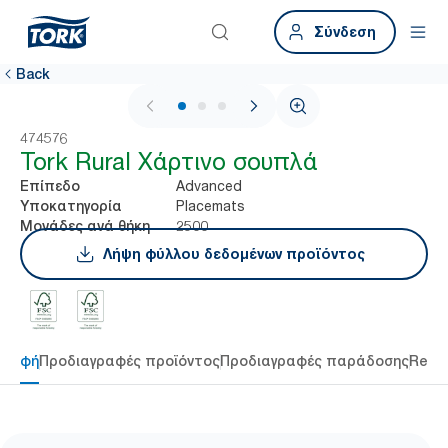
Σύνδεση
Back
1 / 3
474576
Tork Rural Χάρτινο σουπλά
Advanced
Επίπεδο
Placemats
Υποκατηγορία
2500
Μονάδες ανά θήκη
Λήψη φύλλου δεδομένων προϊόντος
γραφή
Προδιαγραφές προϊόντος
Προδιαγραφές παράδοσης
Reso