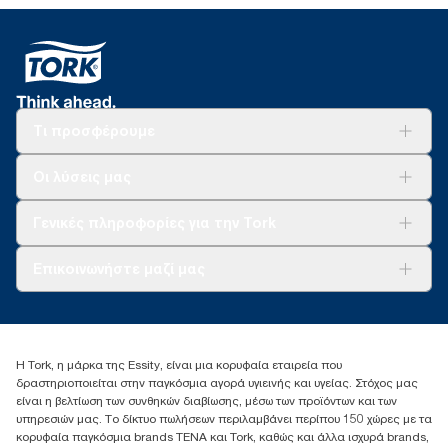
Τι προσφέρουμε
Λύσεις
Οι λύσεις μας
Βιωσιμότητα
Tork Clean Care
AD-a-Glance
Γενικές πληροφορίες για την Tork
Σχετικά με εμάς
Επικοινωνήστε μαζί μας
Ιστορίες επιτυχίας
torkcontact@essity.com
+302102705722
Essity Hellas A.E
Η Tork, η μάρκα της Essity, είναι μια κορυφαία εταιρεία που
17th klm.National Road Athens-Lamia &2 Kalamatas
δραστηριοποιείται στην παγκόσμια αγορά υγιεινής και υγείας. Στόχος μας
14564 N.Kifissia, Athens-Greece
είναι η βελτίωση των συνθηκών διαβίωσης, μέσω των προϊόντων και των
Mob: +306932474930 (για Ελλάδα & Κύπρο)
υπηρεσιών μας. Το δίκτυο πωλήσεων περιλαμβάνει περίπου 150 χώρες με τα
κορυφαία παγκόσμια brands TENA και Tork, καθώς και άλλα ισχυρά brands,