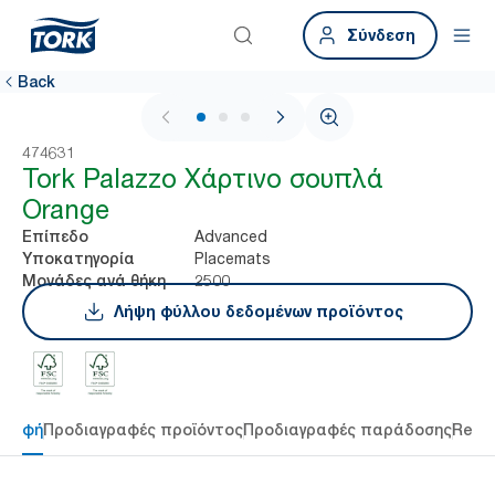
Σύνδεση
Back
1 / 3
474631
Tork Palazzo Χάρτινο σουπλά
Orange
Advanced
Επίπεδο
Placemats
Υποκατηγορία
2500
Μονάδες ανά θήκη
Λήψη φύλλου δεδομένων προϊόντος
γραφή
Προδιαγραφές προϊόντος
Προδιαγραφές παράδοσης
Reso