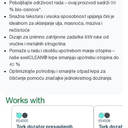
Poboljšajte održivost rada – ovaj proizvod sadrži 99
% bio-osnove*.
Snažna tekstura i visoka sposobnost upijanja čini je
idealnom za uklanjanje ulja, masnoća, maziva i
nečistoće
Dizajn za iznimno zahtjevne zadatke štiti ruke od
vrućine i metalnih strugotina
Pomaže u radu i okolišu upotrebom manje otopina –
naše exelCLEAN® krpe smanjuju upotrebu otopina do
40 %
Optimizirajte potrošnju i smanjite otpad krpa za
čišćenje pomoću značajke jednokratnog doziranja.
Works with
654000
654008
Tork dozator presavijenih
Tork dozator 