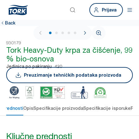
Prijava
Back
1 / 5
930179
Tork Heavy-Duty krpa za čišćenje, 99
% bio-osnova
420
Jedinica po pakiranju
Preuzimanje tehničkih podataka proizvoda
e prednosti
Opis
Specifikacije proizvoda
Specifikacije isporuke
Res
Ključne prednosti