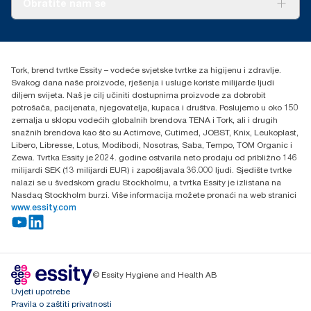
Panel test proveo je Swerea Research Institute, Švedska,
Obratite nam se
Priče o uspjehu
2014. Krpe za najam, pamučne krpe i miješane krpe uspoređene
su s Tork Heavy-Duty krpama za čišćenje
torkcontact@essity.com
+385 913 900 004
Essity Hungary Kft. Professional Hygiene
Tork, brend tvrtke Essity – vodeće svjetske tvrtke za higijenu i zdravlje.
H-1021 Budapest
Svakog dana naše proizvode, rješenja i usluge koriste milijarde ljudi
Budakeszi út 51.
diljem svijeta. Naš je cilj učiniti dostupnima proizvode za dobrobit
potrošača, pacijenata, njegovatelja, kupaca i društva. Poslujemo u oko 150
zemalja u sklopu vodećih globalnih brendova TENA i Tork, ali i drugih
snažnih brendova kao što su Actimove, Cutimed, JOBST, Knix, Leukoplast,
Libero, Libresse, Lotus, Modibodi, Nosotras, Saba, Tempo, TOM Organic i
Zewa. Tvrtka Essity je 2024. godine ostvarila neto prodaju od približno 146
milijardi SEK (13 milijardi EUR) i zapošljavala 36.000 ljudi. Sjedište tvrtke
nalazi se u švedskom gradu Stockholmu, a tvrtka Essity je izlistana na
Nasdaq Stockholm burzi. Više informacija možete pronaći na web stranici
www.essity.com
© Essity Hygiene and Health AB
Uvjeti upotrebe
Pravila o zaštiti privatnosti