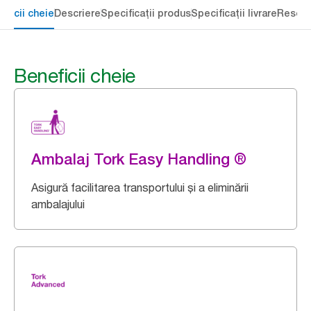
eficii cheie
Descriere
Specificații produs
Specificații livrare
Resour
Beneficii cheie
Ambalaj Tork Easy Handling ®
Asigură facilitarea transportului și a eliminării
ambalajului