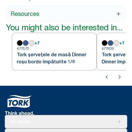
Resources
You might also be interested in...
+
7
+
7
477570
477609
Tork șervețele de masă Dinner
Tork șervețel
roșu bordo împăturite 1/8
Dinner împătu
Ce oferim