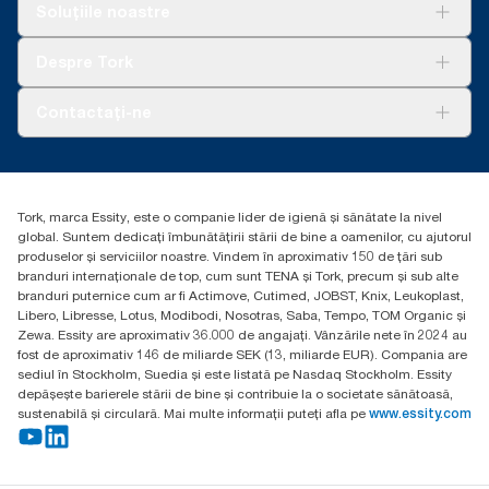
Soluții
Soluțiile noastre
Sustenabilitate
Tork Clean Care
AD-a-Glance
Despre Tork
Curățarea Tork Vision
Despre noi
Contactați-ne
Povești de succes
torkcontact@essity.com
Essity Hungary Kft. Professional Hygiene
H-1021 Budapest
Tork, marca Essity, este o companie lider de igienă și sănătate la nivel
Budakeszi út 51.
global. Suntem dedicați îmbunătățirii stării de bine a oamenilor, cu ajutorul
produselor și serviciilor noastre. Vindem în aproximativ 150 de țări sub
branduri internaționale de top, cum sunt TENA și Tork, precum și sub alte
branduri puternice cum ar fi Actimove, Cutimed, JOBST, Knix, Leukoplast,
Libero, Libresse, Lotus, Modibodi, Nosotras, Saba, Tempo, TOM Organic și
Zewa. Essity are aproximativ 36.000 de angajați. Vânzările nete în 2024 au
fost de aproximativ 146 de miliarde SEK (13, miliarde EUR). Compania are
sediul în Stockholm, Suedia și este listată pe Nasdaq Stockholm. Essity
depășește barierele stării de bine și contribuie la o societate sănătoasă,
sustenabilă și circulară. Mai multe informații puteți afla pe
www.essity.com