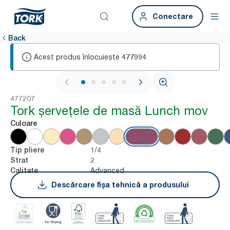
Conectare
Back
Acest produs înlocuiește
477994
1 / 6
477207
Tork șervețele de masă Lunch mov
Culoare
1/4
Tip pliere
2
Strat
Advanced
Calitate
Descărcare fișa tehnică a produsului