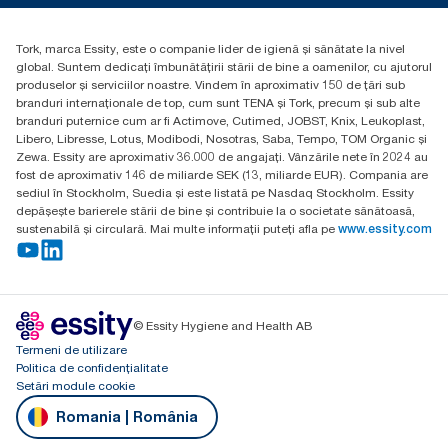
Essity Hungary Kft. Professional Hygiene
H-1021 Budapest
Tork, marca Essity, este o companie lider de igienă și sănătate la nivel
Budakeszi út 51.
global. Suntem dedicați îmbunătățirii stării de bine a oamenilor, cu ajutorul
produselor și serviciilor noastre. Vindem în aproximativ 150 de țări sub
branduri internaționale de top, cum sunt TENA și Tork, precum și sub alte
branduri puternice cum ar fi Actimove, Cutimed, JOBST, Knix, Leukoplast,
Libero, Libresse, Lotus, Modibodi, Nosotras, Saba, Tempo, TOM Organic și
Zewa. Essity are aproximativ 36.000 de angajați. Vânzările nete în 2024 au
fost de aproximativ 146 de miliarde SEK (13, miliarde EUR). Compania are
sediul în Stockholm, Suedia și este listată pe Nasdaq Stockholm. Essity
depășește barierele stării de bine și contribuie la o societate sănătoasă,
sustenabilă și circulară. Mai multe informații puteți afla pe
www.essity.com
© Essity Hygiene and Health AB
Termeni de utilizare
Politica de confidențialitate
Setări module cookie
Romania | România