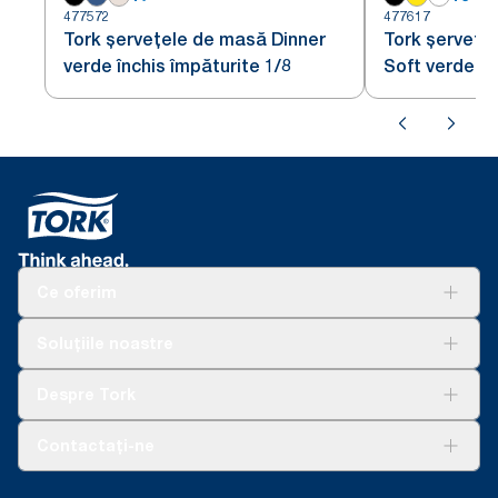
477572
477617
Tork șervețele de masă Dinner
Tork șervețe
verde închis împăturite 1/8
Soft verde în
Ce oferim
Soluții
Soluțiile noastre
Sustenabilitate
Tork Clean Care
AD-a-Glance
Despre Tork
Curățarea Tork Vision
Despre noi
Contactați-ne
Povești de succes
torkcontact@essity.com