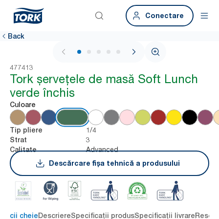
Conectare
Back
1 / 6
477413
Tork șervețele de masă Soft Lunch
verde închis
Culoare
1/4
Tip pliere
3
Strat
Advanced
Calitate
Descărcare fișa tehnică a produsului
eficii cheie
Descriere
Specificații produs
Specificații livrare
Resour