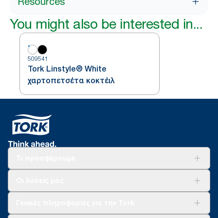
Resources
You might also be interested in...
509541
Tork Linstyle® White
χαρτοπετσέτα κοκτέιλ
Τι προσφέρουμε
Λύσεις
Οι λύσεις μας
Βιωσιμότητα
Tork Clean Care
AD-a-Glance
Γενικές πληροφορίες για την Tork