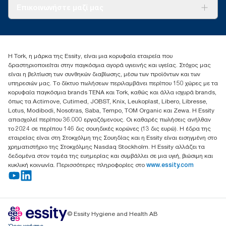
Σχετικά με εμάς
Επικοινωνήστε μαζί μας
Ιστορίες επιτυχίας
torkcontact@essity.com
+302102705722
Essity Hellas A.E
Η Tork, η μάρκα της Essity, είναι μια κορυφαία εταιρεία που
17th klm.National Road Athens-Lamia &2 Kalamatas
δραστηριοποιείται στην παγκόσμια αγορά υγιεινής και υγείας. Στόχος μας
14564 N.Kifissia, Athens-Greece
είναι η βελτίωση των συνθηκών διαβίωσης, μέσω των προϊόντων και των
Mob: +306932474930 (για Ελλάδα & Κύπρο)
υπηρεσιών μας. Το δίκτυο πωλήσεων περιλαμβάνει περίπου 150 χώρες με τα
κορυφαία παγκόσμια brands TENA και Tork, καθώς και άλλα ισχυρά brands,
όπως τα Actimove, Cutimed, JOBST, Knix, Leukoplast, Libero, Libresse,
Lotus, Modibodi, Nosotras, Saba, Tempo, TOM Organic και Zewa. Η Essity
απασχολεί περίπου 36.000 εργαζόμενους. Οι καθαρές πωλήσεις ανήλθαν
το 2024 σε περίπου 146 δις σουηδικές κορώνες (13 δις ευρώ). Η έδρα της
εταιρείας είναι στη Στοκχόλμη της Σουηδίας και η Essity είναι εισηγμένη στο
χρηματιστήριο της Στοκχόλμης Nasdaq Stockholm. Η Essity αλλάζει τα
δεδομένα στον τομέα της ευημερίας και συμβάλλει σε μια υγιή, βιώσιμη και
κυκλική κοινωνία. Περισσότερες πληροφορίες στο
www.essity.com
© Essity Hygiene and Health AB
Όροι χρήσης