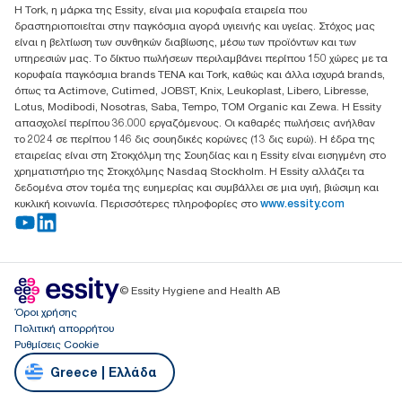
Η Tork, η μάρκα της Essity, είναι μια κορυφαία εταιρεία που
17th klm.National Road Athens-Lamia &2 Kalamatas
δραστηριοποιείται στην παγκόσμια αγορά υγιεινής και υγείας. Στόχος μας
14564 N.Kifissia, Athens-Greece
είναι η βελτίωση των συνθηκών διαβίωσης, μέσω των προϊόντων και των
Mob: +306932474930 (για Ελλάδα & Κύπρο)
υπηρεσιών μας. Το δίκτυο πωλήσεων περιλαμβάνει περίπου 150 χώρες με τα
κορυφαία παγκόσμια brands TENA και Tork, καθώς και άλλα ισχυρά brands,
όπως τα Actimove, Cutimed, JOBST, Knix, Leukoplast, Libero, Libresse,
Lotus, Modibodi, Nosotras, Saba, Tempo, TOM Organic και Zewa. Η Essity
απασχολεί περίπου 36.000 εργαζόμενους. Οι καθαρές πωλήσεις ανήλθαν
το 2024 σε περίπου 146 δις σουηδικές κορώνες (13 δις ευρώ). Η έδρα της
εταιρείας είναι στη Στοκχόλμη της Σουηδίας και η Essity είναι εισηγμένη στο
χρηματιστήριο της Στοκχόλμης Nasdaq Stockholm. Η Essity αλλάζει τα
δεδομένα στον τομέα της ευημερίας και συμβάλλει σε μια υγιή, βιώσιμη και
κυκλική κοινωνία. Περισσότερες πληροφορίες στο
www.essity.com
© Essity Hygiene and Health AB
Όροι χρήσης
Πολιτική απορρήτου
Ρυθμίσεις Cookie
Greece | Ελλάδα