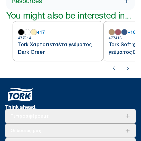
Resources
You might also be interested in...
+
17
+
16
477214
477413
Tork Χαρτοπετσέτα γεύματος
Tork Soft χ
Dark Green
γεύματος Da
Τι προσφέρουμε
Λύσεις
Οι λύσεις μας
Βιωσιμότητα