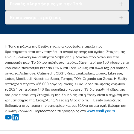
Tork Clean Care
AD-a-Glance
Γενικές πληροφορίες για την Tork
Σχετικά με εμάς
Επικοινωνήστε μαζί μας
Ιστορίες επιτυχίας
torkcontact@essity.com
+302102705722
Essity Hellas A.E
Η Tork, η μάρκα της Essity, είναι μια κορυφαία εταιρεία που
17th klm.National Road Athens-Lamia &2 Kalamatas
δραστηριοποιείται στην παγκόσμια αγορά υγιεινής και υγείας. Στόχος μας
14564 N.Kifissia, Athens-Greece
είναι η βελτίωση των συνθηκών διαβίωσης, μέσω των προϊόντων και των
Mob: +306932474930 (για Ελλάδα & Κύπρο)
υπηρεσιών μας. Το δίκτυο πωλήσεων περιλαμβάνει περίπου 150 χώρες με τα
κορυφαία παγκόσμια brands TENA και Tork, καθώς και άλλα ισχυρά brands,
όπως τα Actimove, Cutimed, JOBST, Knix, Leukoplast, Libero, Libresse,
Lotus, Modibodi, Nosotras, Saba, Tempo, TOM Organic και Zewa. Η Essity
απασχολεί περίπου 36.000 εργαζόμενους. Οι καθαρές πωλήσεις ανήλθαν
το 2024 σε περίπου 146 δις σουηδικές κορώνες (13 δις ευρώ). Η έδρα της
εταιρείας είναι στη Στοκχόλμη της Σουηδίας και η Essity είναι εισηγμένη στο
χρηματιστήριο της Στοκχόλμης Nasdaq Stockholm. Η Essity αλλάζει τα
δεδομένα στον τομέα της ευημερίας και συμβάλλει σε μια υγιή, βιώσιμη και
κυκλική κοινωνία. Περισσότερες πληροφορίες στο
www.essity.com