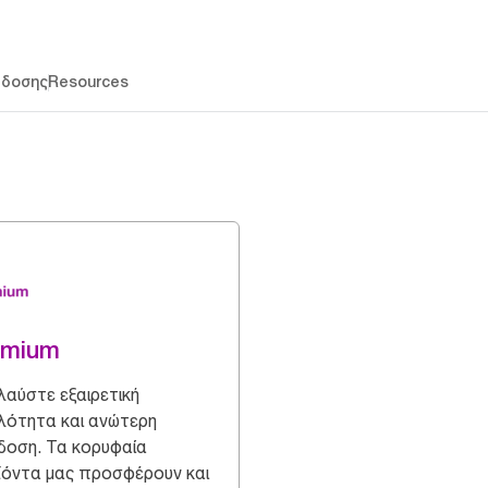
άδοσης
Resources
emium
αύστε εξαιρετική
ότητα και ανώτερη
οση. Τα κορυφαία
όντα μας προσφέρουν και