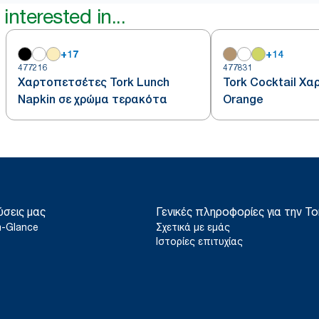
interested in...
+
17
+
14
477216
477831
Χαρτοπετσέτες Tork Lunch
Tork Cocktail Χ
Napkin σε χρώμα τερακότα
Orange
ύσεις μας
Γενικές πληροφορίες για την To
a-Glance
Σχετικά με εμάς
Ιστορίες επιτυχίας