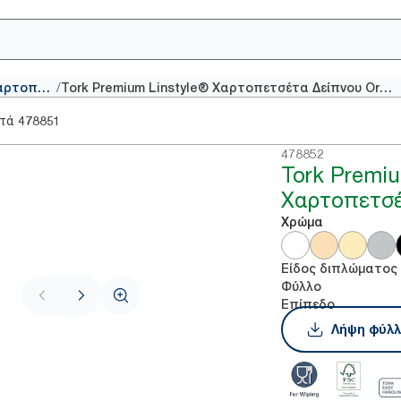
/
Συμβατικές χαρτοπετσέτες
Tork Premium Linstyle® Χαρτοπετσέτα Δείπνου Orange
στά
478851
478852
Tork Premiu
Χαρτοπετσέ
Χρώμα
Είδος διπλώματος
Φύλλο
Επίπεδο
Λήψη φύλλ