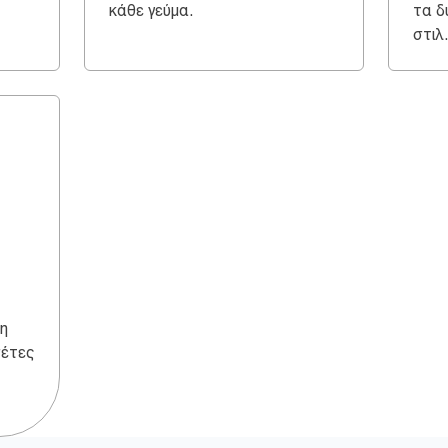
κάθε γεύμα.
τα δ
στιλ.
η
σέτες