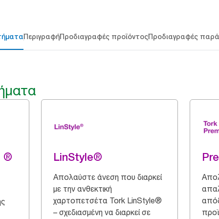
τήματα
Περιγραφή
Προδιαγραφές προϊόντος
Προδιαγραφές παρ
ήματα
g ®
LinStyle®
Pr
Απολαύστε άνεση που διαρκεί
Απολ
με την ανθεκτική
απαλ
χαρτοπετσέτα Tork LinStyle®
απόδ
ης
– σχεδιασμένη να διαρκεί σε
προϊ