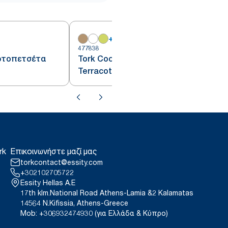
+
14
477838
4
αρτοπετσέτα
Tork Cocktail Χαρτοπετσέτα
Terracota
rk
Επικοινωνήστε μαζί μας
torkcontact@essity.com
+302102705722
Essity Hellas A.E
17th klm.National Road Athens-Lamia &2 Kalamatas
14564 N.Kifissia, Athens-Greece
Mob: +306932474930 (για Ελλάδα & Κύπρο)