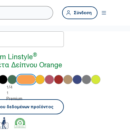
Σύνδεση
®
m Linstyle
τα Δείπνου Orange
1/4
1
Premium
ου δεδομένων προϊόντος