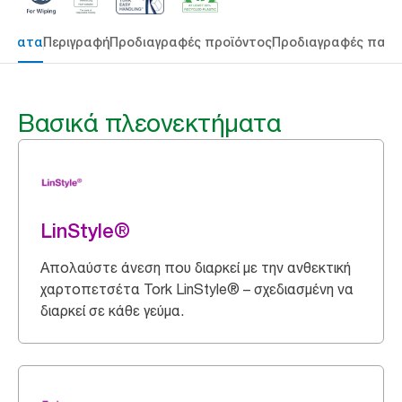
τήματα
Περιγραφή
Προδιαγραφές προϊόντος
Προδιαγραφές παρ
Βασικά πλεονεκτήματα
LinStyle®
Απολαύστε άνεση που διαρκεί με την ανθεκτική
χαρτοπετσέτα Tork LinStyle® – σχεδιασμένη να
διαρκεί σε κάθε γεύμα.