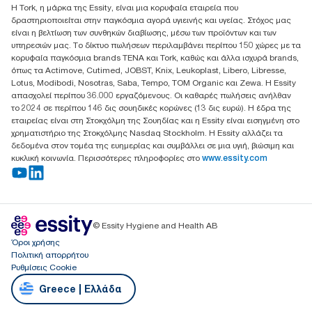
Η Tork, η μάρκα της Essity, είναι μια κορυφαία εταιρεία που
17th klm.National Road Athens-Lamia &2 Kalamatas
δραστηριοποιείται στην παγκόσμια αγορά υγιεινής και υγείας. Στόχος μας
14564 N.Kifissia, Athens-Greece
είναι η βελτίωση των συνθηκών διαβίωσης, μέσω των προϊόντων και των
Mob: +306932474930 (για Ελλάδα & Κύπρο)
υπηρεσιών μας. Το δίκτυο πωλήσεων περιλαμβάνει περίπου 150 χώρες με τα
κορυφαία παγκόσμια brands TENA και Tork, καθώς και άλλα ισχυρά brands,
όπως τα Actimove, Cutimed, JOBST, Knix, Leukoplast, Libero, Libresse,
Lotus, Modibodi, Nosotras, Saba, Tempo, TOM Organic και Zewa. Η Essity
απασχολεί περίπου 36.000 εργαζόμενους. Οι καθαρές πωλήσεις ανήλθαν
το 2024 σε περίπου 146 δις σουηδικές κορώνες (13 δις ευρώ). Η έδρα της
εταιρείας είναι στη Στοκχόλμη της Σουηδίας και η Essity είναι εισηγμένη στο
χρηματιστήριο της Στοκχόλμης Nasdaq Stockholm. Η Essity αλλάζει τα
δεδομένα στον τομέα της ευημερίας και συμβάλλει σε μια υγιή, βιώσιμη και
κυκλική κοινωνία. Περισσότερες πληροφορίες στο
www.essity.com
© Essity Hygiene and Health AB
Όροι χρήσης
Πολιτική απορρήτου
Ρυθμίσεις Cookie
Greece | Ελλάδα