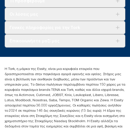
Τι προσφέρουμε
Λύσεις
Οι λύσεις μας
Βιωσιμότητα
Tork Clean Care
AD-a-Glance
Γενικές πληροφορίες για την Tork
Σχετικά με εμάς
Επικοινωνήστε μαζί μας
Ιστορίες επιτυχίας
torkcontact@essity.com
+302102705722
Essity Hellas A.E
Η Tork, η μάρκα της Essity, είναι μια κορυφαία εταιρεία που
17th klm.National Road Athens-Lamia &2 Kalamatas
δραστηριοποιείται στην παγκόσμια αγορά υγιεινής και υγείας. Στόχος μας
14564 N.Kifissia, Athens-Greece
είναι η βελτίωση των συνθηκών διαβίωσης, μέσω των προϊόντων και των
Mob: +306932474930 (για Ελλάδα & Κύπρο)
υπηρεσιών μας. Το δίκτυο πωλήσεων περιλαμβάνει περίπου 150 χώρες με τα
κορυφαία παγκόσμια brands TENA και Tork, καθώς και άλλα ισχυρά brands,
όπως τα Actimove, Cutimed, JOBST, Knix, Leukoplast, Libero, Libresse,
Lotus, Modibodi, Nosotras, Saba, Tempo, TOM Organic και Zewa. Η Essity
απασχολεί περίπου 36.000 εργαζόμενους. Οι καθαρές πωλήσεις ανήλθαν
το 2024 σε περίπου 146 δις σουηδικές κορώνες (13 δις ευρώ). Η έδρα της
εταιρείας είναι στη Στοκχόλμη της Σουηδίας και η Essity είναι εισηγμένη στο
χρηματιστήριο της Στοκχόλμης Nasdaq Stockholm. Η Essity αλλάζει τα
δεδομένα στον τομέα της ευημερίας και συμβάλλει σε μια υγιή, βιώσιμη και