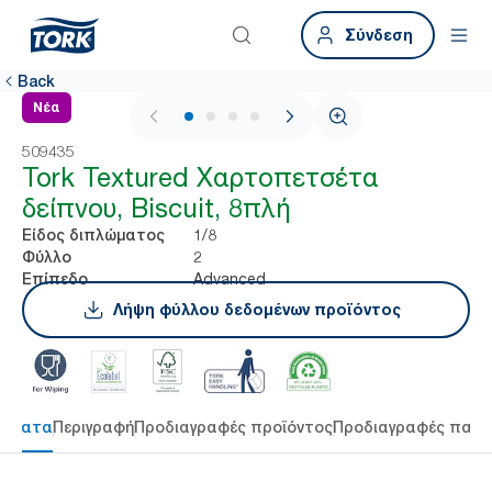
Σύνδεση
Back
Νέα
1 / 4
509435
Tork Textured Χαρτοπετσέτα
δείπνου, Biscuit, 8πλή
1/8
Είδος διπλώματος
2
Φύλλο
Advanced
Επίπεδο
Λήψη φύλλου δεδομένων προϊόντος
τήματα
Περιγραφή
Προδιαγραφές προϊόντος
Προδιαγραφές παρ