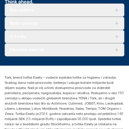
nisu namijenjeni za upotrebu u izvještavanju o ugljiku za
Xpressnap sistema za pult u odnosu na Tork tradicionalni sistem
upotrebe.
specifične artikle i potrošnju.
dozatora salveta (271600 s 10935)
Što nudimo
**
U prosjeku, u usporedbi s prosjekom cjelokupnog ugljikovog
***
Mogu se primjenjivati lokalna ograničenja. Prije odlaganja u
otiska Tork Xpressnap® sistema (N4) ponovnog punjenja prije
industrijski komposter provjerite kod lokalnih vlasti je li proizvod
Rješenja
Naša rješenja
obavljanja kupnje obnovljive električne energije, verificirano i
prihvaćen. Također potvrdite da proizvod nije upotrebljavan u
Održivost
usklađeno putem Jamstava o porijeklu, za naše radove u izradi
kombinaciji s opasnim tvarima ili tvarima koje se ne mogu
Tork Clean Care
AD-a-Glance
papira. Rezultirajuće smanjenje ugljikova otiska brojčano je
kompostirati.
O Torku
izneseno u Procjeni životnog ciklusa (LCA) od početka do kraja
koji je pregledala treća strana.
O nama
Obratite nam se
Priče o uspjehu
torkcontact@essity.com
+385 913 900 004
Essity Hungary Kft. Professional Hygiene
Tork, brend tvrtke Essity – vodeće svjetske tvrtke za higijenu i zdravlje.
H-1021 Budapest
Svakog dana naše proizvode, rješenja i usluge koriste milijarde ljudi
Budakeszi út 51.
diljem svijeta. Naš je cilj učiniti dostupnima proizvode za dobrobit
potrošača, pacijenata, njegovatelja, kupaca i društva. Poslujemo u oko 150
zemalja u sklopu vodećih globalnih brendova TENA i Tork, ali i drugih
snažnih brendova kao što su Actimove, Cutimed, JOBST, Knix, Leukoplast,
Libero, Libresse, Lotus, Modibodi, Nosotras, Saba, Tempo, TOM Organic i
Zewa. Tvrtka Essity je 2024. godine ostvarila neto prodaju od približno 146
milijardi SEK (13 milijardi EUR) i zapošljavala 36.000 ljudi. Sjedište tvrtke
nalazi se u švedskom gradu Stockholmu, a tvrtka Essity je izlistana na