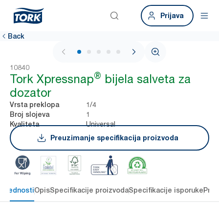
Prijava
Back
1 / 6
10840
®
Tork Xpressnap
bijela salveta za
dozator
1/4
Vrsta preklopa
1
Broj slojeva
Universal
Kvaliteta
Preuzimanje specifikacija proizvoda
 prednosti
Opis
Specifikacije proizvoda
Specifikacije isporuke
Preu