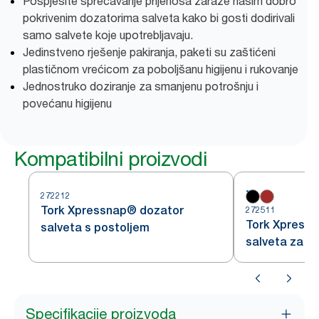
Pospješite sprečavanje prijenosa zaraze našim dobro
pokrivenim dozatorima salveta kako bi gosti dodirivali
samo salvete koje upotrebljavaju.
Jedinstveno rješenje pakiranja, paketi su zaštićeni
plastičnom vrećicom za poboljšanu higijenu i rukovanje
Jednostruko doziranje za smanjenu potrošnju i
povećanu higijenu
Kompatibilni proizvodi
272212
Tork Xpressnap® dozator
272511
Tork Xpress
salveta s postoljem
salveta za pu
Specifikacije proizvoda