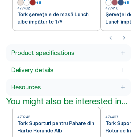
+
8
+
6
477402
477416
Tork șervețele de masă Lunch
Șervețel de 
albe împăturite 1/8
Lunch împătur
Product specifications
Delivery details
Resources
You might also be interested in...
470246
474467
Tork Suporturi pentru Pahare din
Tork Suportu
Hârtie Rorunde Alb
Rotunde Insis