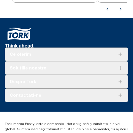
Ce oferim
Soluții
Soluțiile noastre
Sustenabilitate
Tork Clean Care
AD-a-Glance
Despre Tork
Curățarea Tork Vision
Despre noi
Contactați-ne
Povești de succes
torkcontact@essity.com
Essity Hungary Kft. Professional Hygiene
H-1021 Budapest
Tork, marca Essity, este o companie lider de igienă și sănătate la nivel
Budakeszi út 51.
global. Suntem dedicați îmbunătățirii stării de bine a oamenilor, cu ajutorul