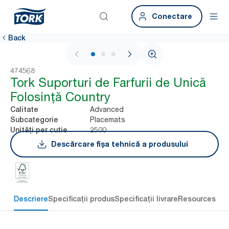
Conectare
Back
1 / 3
474568
Tork Suporturi de Farfurii de Unică
Folosință Country
Advanced
Calitate
Placemats
Subcategorie
2500
Unități per cutie
Descărcare fișa tehnică a produsului
Descriere
Specificații produs
Specificații livrare
Resources