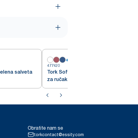
+
6
477420
4
elena salveta
Tork Soft tamnozelena salveta
za ručak 1/8 preklopljena
Obratite nam se
torkcontact@essity.com