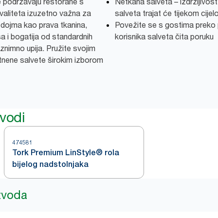
 podržavaju restorane s
Netkana salveta – izdržljivos
valiteta izuzetno važna za
salveta trajat će tijekom cije
i dojma kao prava tkanina,
Povežite se s gostima preko 
 i bogatija od standardnih
korisnika salveta čita poruku
iznimno upija. Pružite svojim
latnene salvete širokim izborom
zvodi
474581
Tork Premium LinStyle® rola
bijelog nadstolnjaka
izvoda