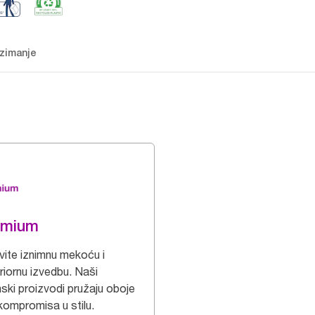
zimanje
emium
vite iznimnu mekoću i
riornu izvedbu. Naši
nski proizvodi pružaju oboje
kompromisa u stilu.