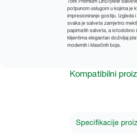
Tork Premium LinStyle® salvete
potpunom uslugom u kojima je k
impresioniranje gostiju. Izgleda 
svaka je salveta zamjetno mekša
papirnatih salveta, a istodobno 
klijentima elegantan doživljaj p
modernih i klasičnih boja.
Kompatibilni proi
Specifikacije pro