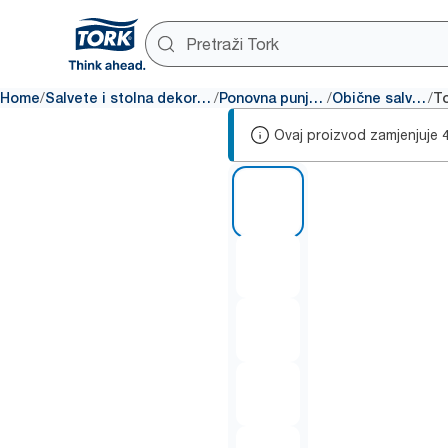
/
/
/
/
Home
Salvete i stolna dekoracija
Ponovna punjenja
Obične salvete
Ovaj proizvod zamjenjuje
1 of 5