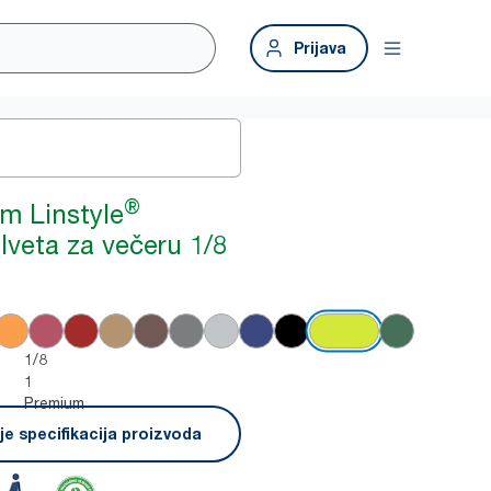
Prijava
®
m Linstyle
lveta za večeru 1/8
1/8
1
Premium
e specifikacija proizvoda