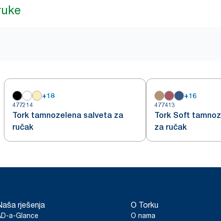
ruke
+
18
+
16
477214
477413
Tork tamnozelena salveta za
Tork Soft tamnoz
ručak
za ručak
Naša rješenja
O Torku
AD-a-Glance
O nama