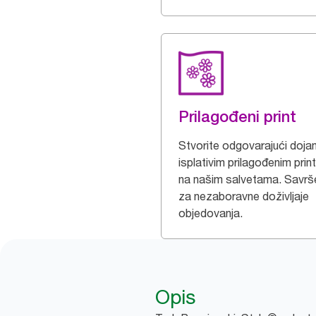
Prilagođeni print
Stvorite odgovarajući doja
isplativim prilagođenim pri
na našim salvetama. Savr
za nezaboravne doživljaje
objedovanja.
Opis