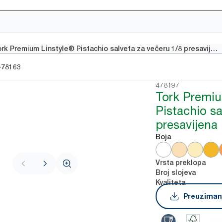
Tork Premium Linstyle® Pistachio salveta za večeru 1/8 presavijena
478163
478197
Tork Premiu
Pistachio sa
presavijena
Boja
Vrsta preklopa
Broj slojeva
Kvaliteta
Preuzimanj