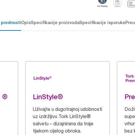
 prednosti
Opis
Specifikacije proizvoda
Specifikacije isporuke
Preu
g ®
LinStyle®
Pr
Uživajte u dugotrajnoj udobnosti
Doži
uz izdržljivu Tork LinStyle®
supe
salvetu – dizajnirana da traje
vrhu
tijekom cijelog obroka.
bez 