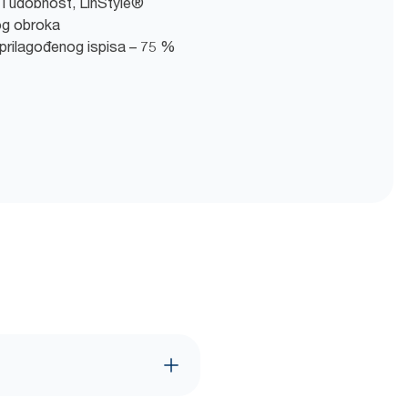
t i udobnost, LinStyle®
log obroka
prilagođenog ispisa – 75 %